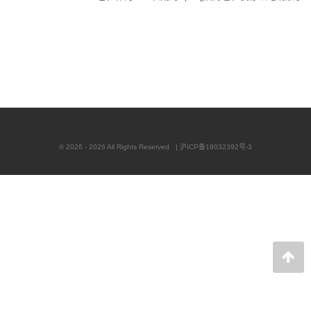
Tanzu的工程师们为使Spring-AOT兼容所做的努力。
最近，他们宣布了测试版的集成。在这篇文章中，
我想看看制作一个（正在工作的！）来自现有Spring
引导应用程序的Docker image镜像。 GraalVM提供
了许多不同的特性。其中，名为substratevm的组件
允许AOT将常规字节
© 2026 - 2026 All Rights Reserved |
沪ICP备18032392号-3