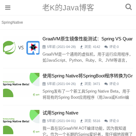
老K的Java博客
SpringNative
GraalVM原生镜像性能测试：Spring VS Quar
Kus
5年前 (2021-04-28)
浏览: 4142
评论:
0
GraalVM是一个通用的虚拟机，用于运行应用程序，
如JavaScript、Python、Ruby、R、JVM等语言，
如java、Scala、Groovy、Kotlin、Crojule和基于LLV
M的语言，如C++和C++。 对我来说，最有趣的特
使用Spring Native将SpringBoot程序转换为Gr
性之一是编译为基于JVM的应用程序的本机二进制
AalVM
5年前 (2021-04-26)
浏览: 3471
评论:
0
（在GraalVM中通常称为本机映像）。本机映像意味
着编译将是独立的，不需要JVM（如C、C++或Gola
Spring发布了一个新工具Spring Native Beta，用于
n
将现有的Spring Boot应用程序（用Java或Kotlin编
写）转换为GraalVM本机映像。目标是在springnativ
e上支持Spring Boot应用程序。GraalVM本机映像很
试用Spring Native
小，经过优化，启动速度很快。然而，与JVM相
5年前 (2021-04-01)
浏览: 5516
评论:
0
比，折衷的办法是构建时间更长，运行时优化更
少。 Spring Native与GraalVM团
我一直在玩GraalVM AOT编译功能，因为我知道
它。作为一个长期的Spring爱好者，我仔细地观察了