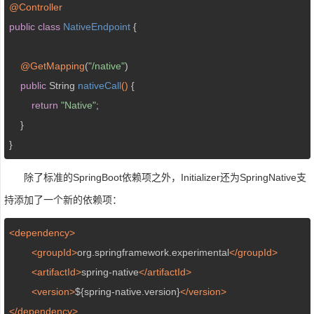
@Controller
public
class
NativeEndpoint
{

@GetMapping
(
"/native"
)

public
 String 
nativeCall
()
{

return
"Native"
;

    }

}
除了标准的SpringBoot依赖项之外，Initializer还为SpringNative支
持添加了一个新的依赖项：
<dependency>
<groupId>
org.springframework.experimental
</groupId>
<artifactId>
spring-native
</artifactId>
<version>
${spring-native.version}
</version>
</dependency>