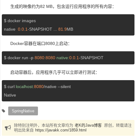
生成的映像约为82 MB，包含运行应用程序的所有内容：
$ docker images

native  
0
.
0
.
1
-SNAPSHOT ... 
81.9
MB
Docker容器在端口8080上启动：
$ docker run -p 
8080
:
8080
native:
0
.
0
.
1
启动容器后，应用程序几乎可以立即进行测试：
$ curl 
localhost:
8080
/native --silent

Native
SpringNative
除特别注明外，本站所有文章均为
老K的Java博客
原创，转载请注
明出处来自
https://javakk.com/1859.html