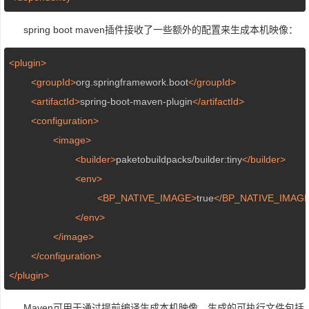
spring boot maven插件接收了一些额外的配置来生成本机映像：
<plugin>
<groupId>
org.springframework.boot
</groupId>
<artifactId>
spring-boot-maven-plugin
</artifactId>
<configuration>
<image>
<builder>
paketobuildpacks/builder:tiny
</builder>
<env>
<BP_NATIVE_IMAGE>
true
</BP_NATIVE_IMAG
</env>
</image>
</configuration>
</plugin>
Maven可用于通过提前编译生成本机映像。生成的可执行文件包括