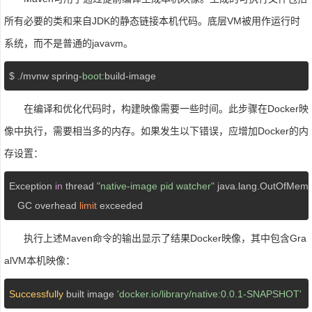
所有必要的类和来自JDK的静态链接本机代码。底层VM被用作运行时
系统，而不是普通的javavm。
$ ./mvnw spring-
boot:
build-image
在编译和优化代码时，构建映像需要一些时间。此步骤在Docker映
像中执行，需要相当多的内存。如果发生以下错误，应增加Docker的内
存设置：
Exception 
in
 thread 
"native-image pid watcher"
 java.lang.OutOfMemor
   GC overhead 
limit
 exceeded
执行上述Maven命令的输出显示了结果Docker映像，其中包含Gra
alVM本机映像：
Successfully
 built image 
'docker.io/library/native:0.0.1-SNAPSHOT'