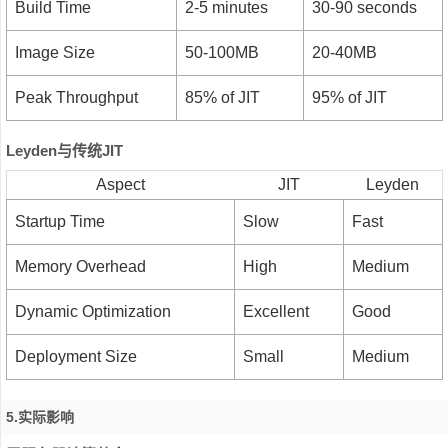
Build Time
2-5 minutes
30-90 seconds
Image Size
50-100MB
20-40MB
Peak Throughput
85% of JIT
95% of JIT
Leyden与传统JIT
Aspect
JIT
Leyden
Startup Time
Slow
Fast
Memory Overhead
High
Medium
Dynamic Optimization
Excellent
Good
Deployment Size
Small
Medium
5.实际影响