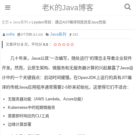
老K的Java博客
主页
»
Java系列
» Leyden项目：通过AOT编译彻底改变Java性能
sofia
Java系列
9个月前 (11-24)
232
文章评分
0
次，平均分
0.0
：
几十年来，Java以其“一次编写，随处运行”的理念主导着企业软件
开发。然而，云原生架构、微服务和无服务器计算的兴起暴露了Java设
计中的一个关键弱点：启动时间缓慢。在OpenJDK上运行的具有JIT编
译的传统Java应用程序通常需要2-5秒来初始化，这使得它们不适合：
无服务器功能（AWS Lambda、Azure功能）
Kubernetes中的短期微服务
需要即时响应的CLI工具
边缘计算部署