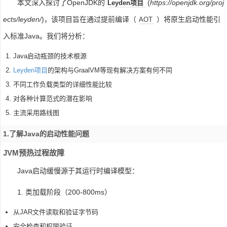
本文深入探讨了OpenJDK的
(
https://openjdk.org/proj
Leyden项目
ects/leyden/
)，该项目旨在通过提前编译（
）将原生启动性能引
AOT
入标准Java。我们将分析：
Java启动瓶颈的技术根源
Leyden项目
的架构与GraalVM等现有解决方案有何不同
不同工作负载类型的详细性能比较
对各种计算范式的潜在影响
主流采用路线图
1.了解Java的启动性能问题
JVM预热过程故障
Java启动缓慢源于其运行时编译模型：
1. 类加载阶段（200-800ms）
从JAR文件读取和验证字节码
安全检查和权限验证