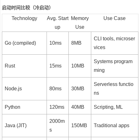
启动时间比较（冷启动）
Technology
Avg. Start
Memory
Use Case
up
Use
CLI tools, microser
Go (compiled)
10ms
8MB
vices
Systems program
Rust
15ms
10MB
ming
Serverless functio
Node.js
80ms
30MB
ns
Python
120ms
40MB
Scripting, ML
2000m
Java (JIT)
150MB
Traditional apps
s