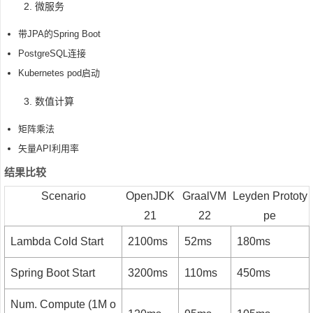
2. 微服务
带JPA的Spring Boot
PostgreSQL连接
Kubernetes pod启动
3. 数值计算
矩阵乘法
矢量API利用率
结果比较
Scenario
OpenJDK
GraalVM
Leyden Prototy
21
22
pe
Lambda Cold Start
2100ms
52ms
180ms
Spring Boot Start
3200ms
110ms
450ms
Num. Compute (1M o