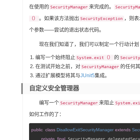
在使用的
来完成的。
SecurityManager
SecurityM
。如果该方法抛出
，则表
（）
SecurityException
个参数——尝试的退出状态代码。
现在我们知道了，我们可以制定一个行动计划
编写一个始终阻止
的
System.exit（）
Securit
在测试开始之前，对
的任何
SecurityManager
通过扩展模型将其与
JUnit5
集成。
自定义安全管理器
编写一个
来阻止
SecurityManager
System.e
如何工作的了：
public
class
DisallowExitSecurityManager
extends
Sec
private
final
 SecurityManager delegatedSecu