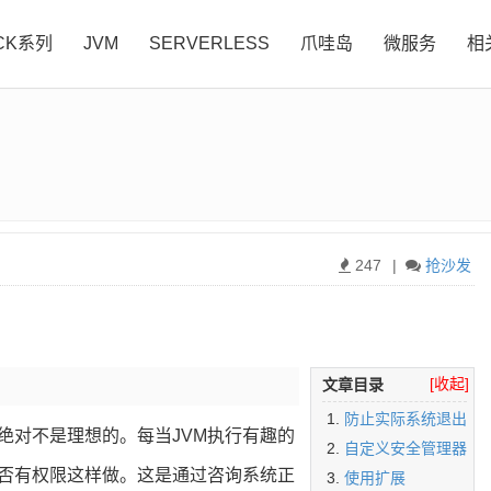
CK系列
JVM
SERVERLESS
爪哇岛
微服务
相
247
|
抢沙发
[收起]
文章目录
防止实际系统退出
绝对不是理想的。每当JVM执行有趣的
自定义安全管理器
否有权限这样做。这是通过咨询系统正
使用扩展