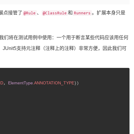
扩展点接管了
、
和
。扩展本身只是
@Rule
@ClassRule
Runners
我们将在测试用例中使用：一个用于断言某些代码应该用任何
JUnit5支持元注释（注释上的注释）非常方便，因此我们可
OD
ElementType
.ANNOTATION_TYPE
, 
})
