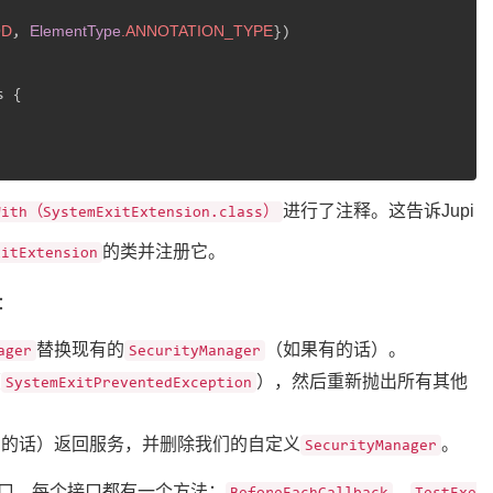
OD
ElementType
.ANNOTATION_TYPE
, 
})

 {

进行了注释。这告诉Jupi
With（SystemExitExtension.class）
的类并注册它。
xitExtension
：
替换现有的
（如果有的话）。
ager
SecurityManager
（
），然后重新抛出所有其他
SystemExitPreventedException
有的话）返回服务，并删除我们的自定义
。
SecurityManager
口，每个接口都有一个方法：
、
BeforeEachCallback
TestExe