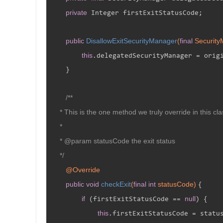
private
 Integer firstExitStatusCode;

public
DisallowExitSecurityManager
(
final
 Security
this
.delegatedSecurityManager = origi
    }

/**

     * This is the one method we truly override in this cla
     *

     * 
@param
 statusCode the exit status

     */
@Override
public
void
checkExit
(
final
int
 statusCode)
{

if
null
 (firstExitStatusCode == 
) {

this
.firstExitStatusCode = status