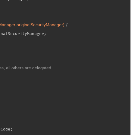
Manager originalSecurityManager)
{

nalSecurityManager;

ss, all others are delegated.

Code;
