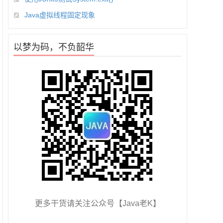
Java虚拟线程固定现象
以梦为码，不负韶华
更多干货请关注公众号【Java老K】