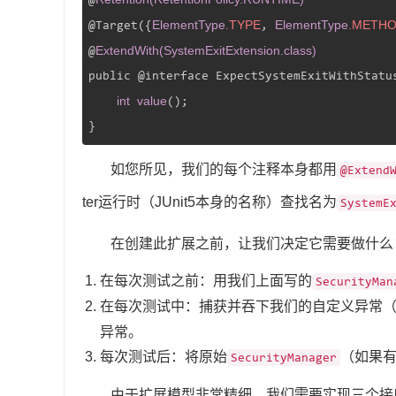
ElementType
.TYPE
ElementType
.METH
@Target({
, 
ExtendWith(SystemExitExtension.class)
@
public @interface ExpectSystemExitWithStatus
int
value
();

}
如您所见，我们的每个注释本身都用
@Extend
ter运行时（JUnit5本身的名称）查找名为
SystemE
在创建此扩展之前，让我们决定它需要做什么
在每次测试之前：用我们上面写的
SecurityMan
在每次测试中：捕获并吞下我们的自定义异常
异常。
每次测试后：将原始
（如果
SecurityManager
由于扩展模型非常精细，我们需要实现三个接