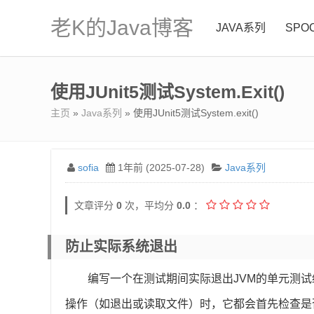
老K的Java博客
JAVA系列
SPO
使用JUnit5测试System.exit()
主页
»
Java系列
» 使用JUnit5测试System.exit()
sofia
1年前 (2025-07-28)
Java系列
文章评分
0
次，平均分
0.0
：
防止实际系统退出
编写一个在测试期间实际退出JVM的单元测试
操作（如退出或读取文件）时，它都会首先检查是