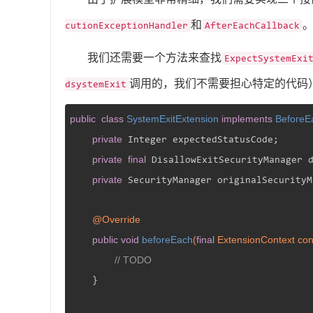
和
cutionExceptionHandler
AfterEachCallback
我们还需要一个方法来查找
ExpectSystemExi
调用的，我们不需要担心特定的代码
dsystemExit
public
class
SystemExitExtension
implements
BeforeE
private
 Integer expectedStatusCode;  

private
final
 DisallowExitSecurityManager 
private
 SecurityManager originalSecurityM
@Override
public
void
beforeEach
(
final
 ExtensionContext con
// TODO
    }
