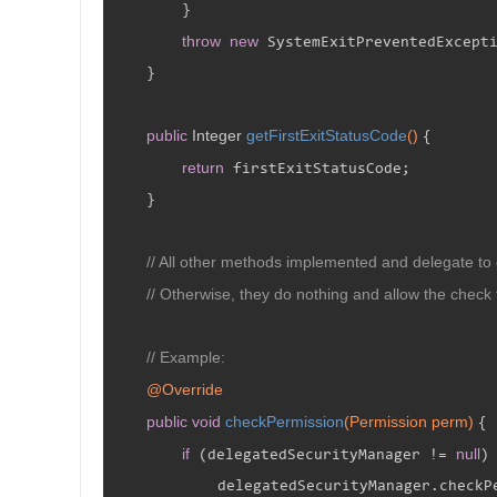
        }

throw
new
 SystemExitPreventedExcepti
    }

public
 Integer 
getFirstExitStatusCode
()
{

return
 firstExitStatusCode;

    }

// All other methods implemented and delegate to d
// Otherwise, they do nothing and allow the check 
// Example:
@Override
public
void
checkPermission
(Permission perm)
{

if
null
 (delegatedSecurityManager != 
) 
            delegatedSecurityManager.checkPe