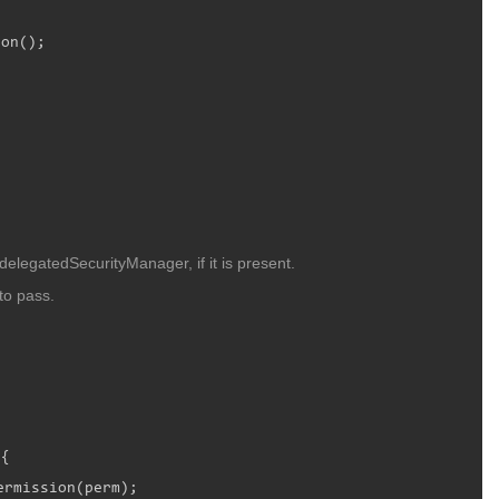
on();

elegatedSecurityManager, if it is present. 
to pass.
{

rmission(perm);
