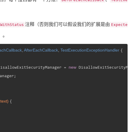
。
注释（否则我们可以假设我们的扩展是由
tWithStatus
Expecte
）。
achCallback
, 
AfterEachCallback
, 
TestExecutionExceptionHandler
{

new
disallowExitSecurityManager = 
 DisallowExitSecurityMan
anager;

text)
{
