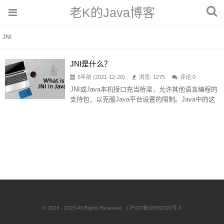
老K的Java博客
JNI
JNI是什么？
5年前 (2021-12-20)
浏览: 1275
评论:
0
JNI或Java本机接口充当桥梁，允许其他语言编程的
支持包，以克服Java平台设置的限制。Java中的这
个特性有助于将任何编程语言合并到Java中。JNI以
其关键功能而闻名，如JNI有助于提高构建的应用程
序的效率、提高应用程序性能、集成其他编程语言
的空间、便于将来使用最新编程技术进行升级等。J
NI使过于热情的开发人员受益，他们喜欢玩自己的
程序，提高自己的编码能力。 理解Java中的JNI 为
了理解
© 2026 - 2026 All Rights Reserved |
沪ICP备18032392号-3