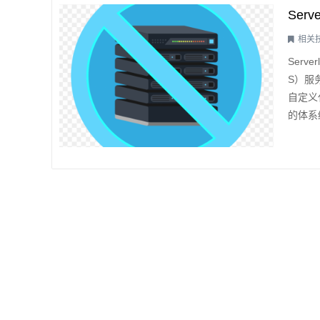
Ser
相关
Ser
S）服
自定义
的体系
结构可
对供应