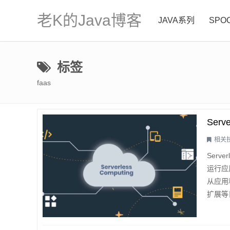
老K的Java博客
JAVA系列
SPO
标签
faas
Serv
相关
Serv
运行应
从应用
扩展等
署，无
提供的