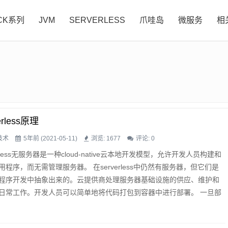
CK系列
JVM
SERVERLESS
爪哇岛
微服务
相
erless原理
技术
5年前 (2021-05-11)
浏览: 1677
评论:
0
erless无服务器是一种cloud-native云本地开发模型，允许开发人员构建和
用程序，而无需管理服务器。 在serverless中仍然有服务器，但它们是
程序开发中抽象出来的。云提供商处理服务器基础设施的供应、维护和
日常工作。开发人员可以简单地将代码打包到容器中进行部署。 一旦部
服务器应用程序会响应需求，并根据需要自动上下扩展。公共云提供商
无服务器产品通常