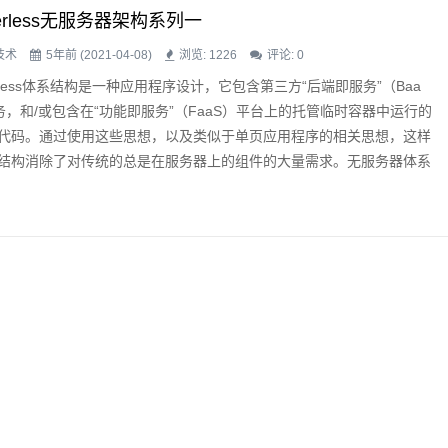
verless无服务器架构系列一
技术
5年前 (2021-04-08)
浏览: 1226
评论:
0
verless体系结构是一种应用程序设计，它包含第三方“后端即服务”（Baa
务，和/或包含在“功能即服务”（FaaS）平台上的托管临时容器中运行的
代码。通过使用这些思想，以及类似于单页应用程序的相关思想，这样
结构消除了对传统的总是在服务器上的组件的大量需求。无服务器体系
以从显著降低的操作成本、复杂性和工程提前期中获益，但代价是增加
商依赖性和相对不成熟的支持服务的