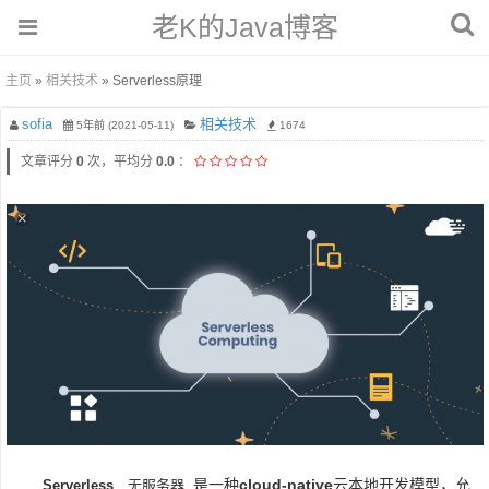
老K的Java博客
主页
»
相关技术
» Serverless原理
sofia
相关技术
5年前 (2021-05-11)
1674
文章评分
0
次，平均分
0.0
：
是一种
cloud-native
云本地开发模型，允
Serverless
无服务器