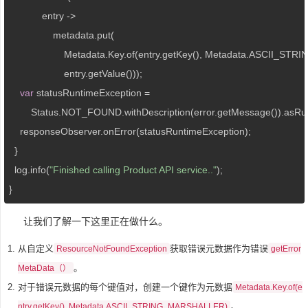
            entry ->

                metadata.put(

                    Metadata.Key.of(entry.getKey(), Metadata.ASCII_
                    entry.getValue()));

var
 statusRuntimeException =

        Status.NOT_FOUND.withDescription(error.getMessage()).asRu
    responseObserver.onError(statusRuntimeException);

  }

  log.info(
"Finished calling Product API service.."
);

}
让我们了解一下这里正在做什么。
从自定义
获取错误元数据作为错误
ResourceNotFoundException
getError
。
MetaData（）
对于错误元数据的每个键值对，创建一个键作为元数据
Metadata.Key.of(e
。
ntry.getKey(), Metadata.ASCII_STRING_MARSHALLER)