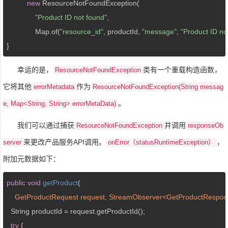
new
 ResourceNotFoundException(

"Product ID not found"
,

              Map.of(
"resource_id"
, productId, 
"message"
, 
"Product ID no
}
幸运的是，
类有一个重载构造函数，
ResourceNotFoundException
它将其他
作为
errorMetadata
ResourceNotFoundException(String messag
。
e, Map<String, String> errorMetaData)
我们可以通过捕获
并调用
ResourceNotFoundException
responseOb
来更改产品服务API调用。
，
server
onError（statusRuntimeException）
附加元数据如下：
public
void
getProduct
(
    GetProductRequest request, StreamObserver<GetProductRespo
  String productId = request.getProductId();

try
 {
