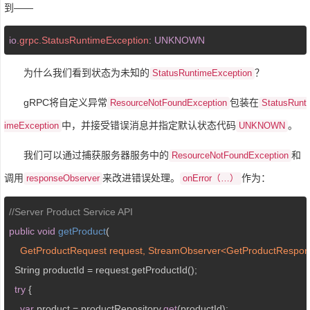
到——
io
.grpc
.StatusRuntimeException
: 
UNKNOWN
为什么我们看到状态为未知的
？
StatusRuntimeException
gRPC将自定义异常
包装在
ResourceNotFoundException
StatusRunt
中，并接受错误消息并指定默认状态代码
。
imeException
UNKNOWN
我们可以通过捕获服务器服务中的
和
ResourceNotFoundException
调用
来改进错误处理。
作为：
responseObserver
onError（…）
//Server Product Service API
public
void
getProduct
(
    GetProductRequest request, StreamObserver<GetProductRespo
  String productId = request.getProductId();

try
 {

var
 product = productRepository.
get
(productId);
