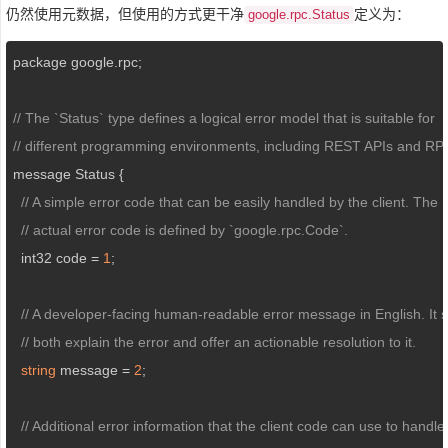
仍然使用元数据，但使用的方式更干净
定义为：
google.rpc.Status
package google.rpc;

// The `Status` type defines a logical error model that is suitable for
// different programming environments, including REST APIs and RP
message Status {

// A simple error code that can be easily handled by the client. The
// actual error code is defined by `google.rpc.Code`.
  int32 code = 
1
;

// A developer-facing human-readable error message in English. It 
// both explain the error and offer an actionable resolution to it.
string
 message = 
2
;

// Additional error information that the client code can use to handle