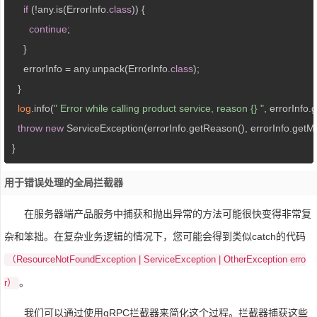
if
 (!any.is(ErrorInfo.
class
)) {

continue
;

     }

     errorInfo = any.unpack(ErrorInfo.
class
);

   }

log
.info(
" Error while calling product service, reason {} "
, errorInfo.
throw
new
 ServiceException(errorInfo.getReason(), errorInfo.getM
 }
用于错误处理的全局拦截器
在服务器端产品服务中捕获和抛出异常的方法可能很快变得非常复
杂和笨拙。在复杂业务逻辑的情况下，您可能会得到类似catch的代码
（ResourceNotFoundException | ServiceException | OtherException erro
。
r）
我们可以通过使用gRPC拦截器来简化这个过程。拦截器捕获这些