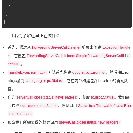
    }

  }

}
让我们了解这里正在做什么-
首先，通过从
扩展来创建
ForwardingServerCallListener
ExceptionHandle
，它覆盖
r
ForwardingServerCallListener.SimpleForwardingServerCallListe
。
ner<T>
方法首先构建
，然后将ErrorI
handleException（…）
google.rpc.ErrorInfo
nfo添加到
，它在内部构建包含ErrorInfo的新元数
com.google.rpc.Status
据。
作为
，获取
。我们需
serverCall.close(status, newHeaders)
io.grpc.Status
要转换
。通过调用
com.google.rpc.Status
Status.fromThrowable(statusRun
timeException)
那么我们所需要做的就是调用
。
serverCall.close(status, newHeaders)