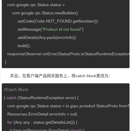
   com.google.rpc.Status status =

       com.google.rpc.Status.newBuilder()

           .setCode(Code.NOT_FOUND.getNumber())

           .setMessage(
"Product id not found"
)

           .addDetails(Any.pack(errorInfo))

           .build();

   responseObserver.onError(StatusProto.toStatusRuntimeException(s
 }
并且，在客户端产品网关服务上，将catch block更改为：
//Catch Block
} 
catch
 (StatusRuntimeException error) {

   com.google.rpc.Status status = io.grpc.protobuf.StatusProto.fromTh
   Resources.ErrorDetail errorInfo = null;

for
 (Any any : status.getDetailsList()) {

if
 (!any.is(Resources.ErrorDetail.
class
)) {
