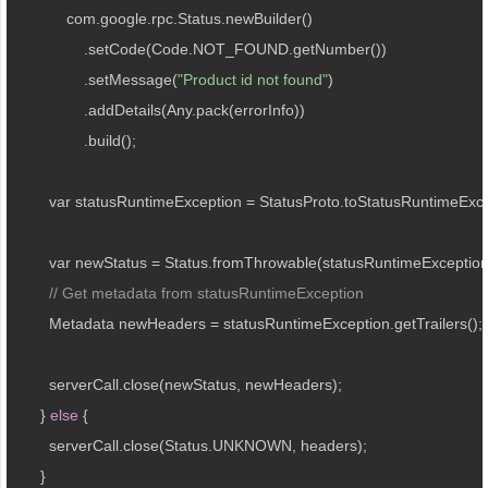
            com.google.rpc.Status.newBuilder()

                .setCode(Code.NOT_FOUND.getNumber())

                .setMessage(
"Product id not found"
)

                .addDetails(Any.pack(errorInfo))

                .build();

        var statusRuntimeException = StatusProto.toStatusRuntimeExce
        var newStatus = Status.fromThrowable(statusRuntimeException)
// Get metadata from statusRuntimeException
        Metadata newHeaders = statusRuntimeException.getTrailers();

        serverCall.close(newStatus, newHeaders);

      } 
else
 {

        serverCall.close(Status.UNKNOWN, headers);

      }
