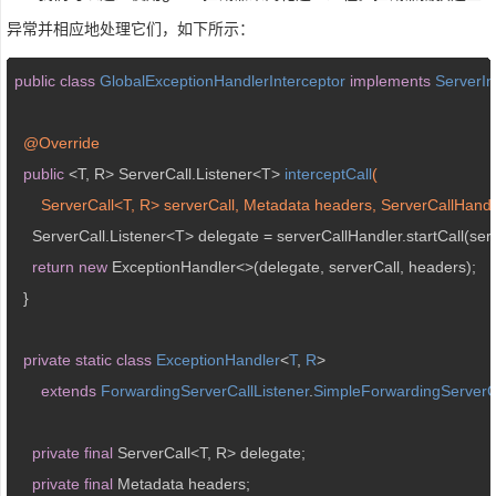
异常并相应地处理它们，如下所示：
public
class
GlobalExceptionHandlerInterceptor
implements
ServerIn
@Override
public
 <T, R> ServerCall.
Listener<T> 
interceptCall
(

      ServerCall<T, R> serverCall, Metadata headers, ServerCallHand
    ServerCall.Listener<T> delegate = serverCallHandler.startCall(serv
return
new
 ExceptionHandler<>(delegate, serverCall, headers);

  }

private
static
class
ExceptionHandler
<
T
, 
R
>

extends
ForwardingServerCallListener
.
SimpleForwardingServerCa
private
final
 ServerCall<T, R> delegate;

private
final
 Metadata headers;
