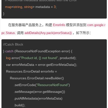
map
<
string
, 
string
> metadata = 
3
;

}
在服务器端产品服务上，构建
模型并添加到
ErrorInfo
com.google.r
调用
，如下所示：
pc.Status.
addDetails(Any.pack(errorStatus))
//Catch Block
} 
catch
 (ResourceNotFoundException error) {

log
.error(
"Product id, {} not found"
, productId);

   var errorMetaData = error.getErrorMetaData();

   Resources.ErrorDetail errorInfo =

       Resources.ErrorDetail.newBuilder()

           .setErrorCode(
"ResourceNotFound"
)

           .setMessage(error.getMessage())

           .putAllMetadata(errorMetaData)

           .build();
