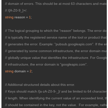
// domain of errors. This should be at most 63 characters and matc
// /[A-Z0-9_]+/.
string
 reason = 
1
;

// The logical grouping to which the "reason" belongs. The error do
// is typically the registered service name of the tool or product that
// generates the error. Example: "pubsub.googleapis.com". If the err
// generated by some common infrastructure, the error domain mus
// globally unique value that identifies the infrastructure. For Google
// infrastructure, the error domain is "googleapis.com".
string
 domain = 
2
;

// Additional structured details about this error.
// Keys should match /[a-zA-Z0-9-_]/ and be limited to 64 characters
// length. When identifying the current value of an exceeded limit, th
// should be contained in the key, not the value.  For example, rath