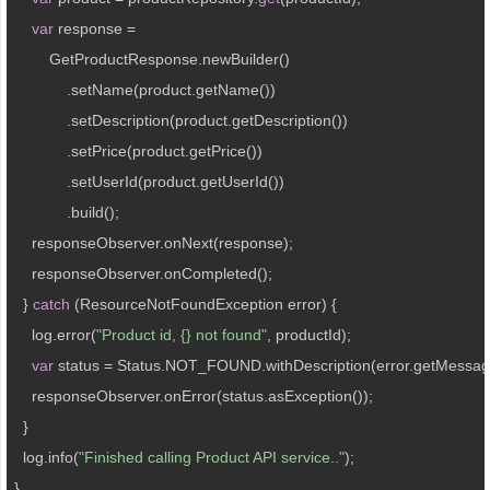
var
 response =

        GetProductResponse.newBuilder()

            .setName(product.getName())

            .setDescription(product.getDescription())

            .setPrice(product.getPrice())

            .setUserId(product.getUserId())

            .build();

    responseObserver.onNext(response);

    responseObserver.onCompleted();

  } 
catch
 (ResourceNotFoundException error) {

    log.error(
"Product id, {} not found"
, productId);

var
 status = Status.NOT_FOUND.withDescription(error.getMessage(
    responseObserver.onError(status.asException());

  }

  log.info(
"Finished calling Product API service.."
);

}