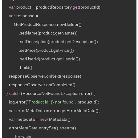
var
 product = productRepository.
get
(productId);

var
 response =

        GetProductResponse.newBuilder()

            .setName(product.getName())

            .setDescription(product.getDescription())

            .setPrice(product.getPrice())

            .setUserId(product.getUserId())

            .build();

    responseObserver.onNext(response);

    responseObserver.onCompleted();

  } 
catch
 (ResourceNotFoundException error) {

    log.error(
"Product id, {} not found"
, productId);

var
 errorMetaData = error.getErrorMetaData();

var
 metadata = 
new
 Metadata();    

    errorMetaData.entrySet().stream() 

        .forEach(
