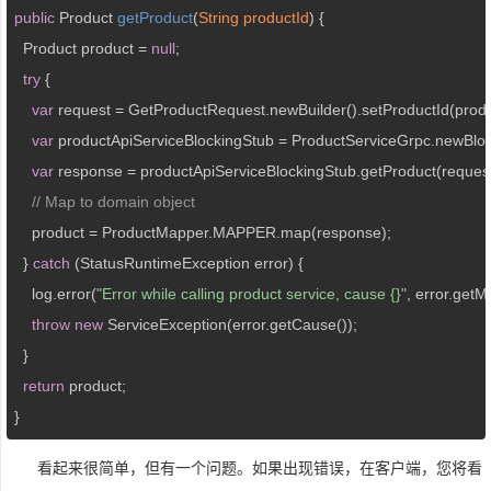
public
 Product 
getProduct
(
String productId
) 
{

  Product product = 
null
;

try
 {

var
 request = GetProductRequest.newBuilder().setProductId(product
var
 productApiServiceBlockingStub = ProductServiceGrpc.newBlo
var
 response = productApiServiceBlockingStub.getProduct(request)
// Map to domain object
    product = ProductMapper.MAPPER.map(response);

  } 
catch
 (StatusRuntimeException error) {

    log.error(
"Error while calling product service, cause {}"
, error.getM
throw
new
 ServiceException(error.getCause());

  }

return
 product;

}
看起来很简单，但有一个问题。如果出现错误，在客户端，您将看