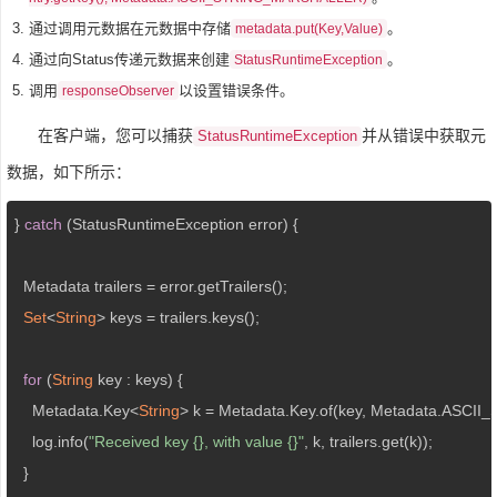
通过调用元数据在元数据中存储
。
metadata.put(Key,Value)
通过向Status传递元数据来创建
。
StatusRuntimeException
调用
以设置错误条件。
responseObserver
在客户端，您可以捕获
并从错误中获取元
StatusRuntimeException
数据，如下所示：
} 
catch
 (StatusRuntimeException error) {

  Metadata trailers = error.getTrailers();

Set
<
String
> keys = trailers.keys();

for
 (
String
 key : keys) {

    Metadata.Key<
String
> k = Metadata.Key.of(key, Metadata.ASC
    log.info(
"Received key {}, with value {}"
, k, trailers.get(k));

  }
