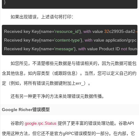
}
如果出现错误，上述语句将打印：
Received key Key{name=
'resource_id'
}, 
with
 value 
32
c29935-da42
-
Received key Key{name=
'content-type'
}, 
with
 value application/grpc

Received key Key{name=
'message'
}, 
with
 value Product ID 
not
如您所见，不清楚哪些元数据是与错误相关的，因为元数据可能包
含其他信息，如内容类型（或跟踪信息）。当然，您可以定义自己的约
定（例如，将所有错误元数据键附加上err_）。
还有另一种更干净的方法来处理错误元数据传播。
Google Richer错误模型
谷歌的
提供了更丰富的错误处理功能。谷歌API
google.rpc.Status
使用这种方法，但它还不是官方gRPC错误模型的一部分。在内部，它