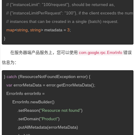
// {"instanceLimit": "100/request"}, should be returned as,
// {"instanceLimitPerRequest": "100"}, if the client exceeds the num
// instances that can be created in a single (batch) request.
map
<
string
, 
string
> metadata = 
3
;

}
在服务器端产品服务上，您可以使用
错误
com.google.rpc.ErrorInfo
信息为：
} 
catch
 (ResourceNotFoundException error) {

var
 errorMetaData = error.getErrorMetaData();

  ErrorInfo errorInfo =

       ErrorInfo.newBuilder()

           .setReason(
"Resource not found"
)

           .setDomain(
"Product"
)

           .putAllMetadata(errorMetaData)
