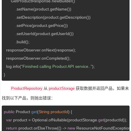
      GetProductResponse.newBuilder()

          .setName(product.getName())

          .setDescription(product.getDescription())

          .setPrice(product.getPrice())

          .setUserId(product.getUserId())

          .build();

  responseObserver.onNext(response);

  responseObserver.onCompleted();

  log.info(
"Finished calling Product API service.."
);

}
从
获取数据并返回产品，如果未
ProductRepository
productStorage
找到以下产品，则抛出错误：
public
 Product 
get
(
String productId
) 
{

var
 product = Optional.ofNullable(productStorage.
get
(productId));

return
 product.orElseThrow(() -> 
new
 ResourceNotFoundException