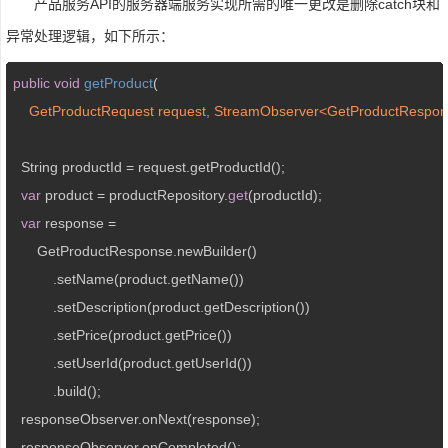
产品服务API的服务器端服务实现所需的唯一更改是删除catch块和
异常处理逻辑，如下所示：
public
void
getProduct
(
    GetProductRequest request, StreamObserver<GetProductRespo
  String productId = request.getProductId();

var
 product = productRepository.
get
(productId);

var
 response =

      GetProductResponse.newBuilder()

          .setName(product.getName())

          .setDescription(product.getDescription())

          .setPrice(product.getPrice())

          .setUserId(product.getUserId())

          .build();

  responseObserver.onNext(response);

  responseObserver.onCompleted();
