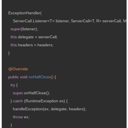
    ExceptionHandler(

        ServerCall.Listener<T> listener, ServerCall<T, R> serverCall, M
super
(listener);

this
.delegate = serverCall;

this
.headers = headers;

    }

@Override
public
void
onHalfClose
()
{

try
 {

super
.onHalfClose();

      } 
catch
 (RuntimeException ex) {

        handleException(ex, delegate, headers);

throw
 ex;

      }
