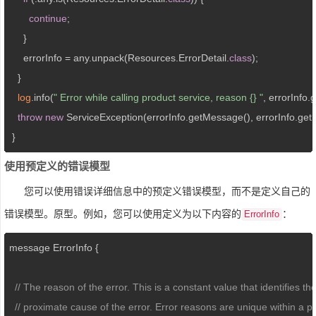
continue
;

     }

     errorInfo = any.unpack(Resources.ErrorDetail.
class
);

   }

log
.info(
" Error while calling product service, reason {} "
, errorInfo.
throw
new
 ServiceException(errorInfo.getMessage(), errorInfo.get
 }
使用预定义的错误模型
您可以使用错误详细信息中的预定义错误模型，而不是定义自己的
错误模型。原型。例如，您可以使用定义为以下内容的
：
ErrorInfo
message ErrorInfo {

// The reason of the error. This is a constant value that identifies th
// proximate cause of the error. Error reasons are unique within a pa