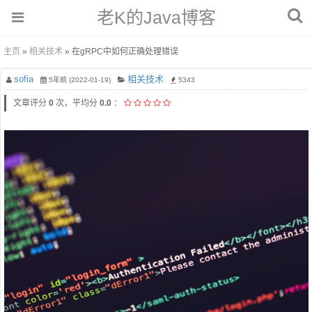
老K的Java博客
主页
»
相关技术
» 在gRPC中如何正确处理错误
sofia
相关技术
5年前 (2022-01-19)
5343
文章评分
0
次，平均分
0.0
：