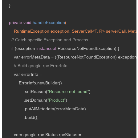
    }

private
void
handleException
(

        RuntimeException exception, ServerCall<T, R> serverCall, Met
// Catch specific Exception and Process
if
 (exception 
instanceof
 ResourceNotFoundException) {

        var errorMetaData = ((ResourceNotFoundException) exception)
// Build google.rpc.ErrorInfo
        var errorInfo =

            ErrorInfo.newBuilder()

                .setReason(
"Resource not found"
)

                .setDomain(
"Product"
)

                .putAllMetadata(errorMetaData)

                .build();

        com.google.rpc.Status rpcStatus =
