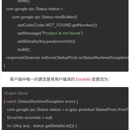
           .build();

  com.google.rpc.Status status =

       com.google.rpc.Status.newBuilder()

           .setCode(Code.NOT_FOUND.getNumber())

           .setMessage(
"Product id not found"
)

           .addDetails(Any.pack(errorInfo))

           .build();

  responseObserver.onError(StatusProto.toStatusRuntimeException(st
}
客户端中唯一的更改是将用户编译的
类更改为：
ErrorInfo
//Catch Block
} 
catch
 (StatusRuntimeException error) {

   com.google.rpc.Status status = io.grpc.protobuf.StatusProto.fromTh
   ErrorInfo errorInfo = null;

for
 (Any any : status.getDetailsList()) {
