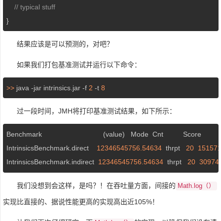
// typical stuff
}
结果应该是可以预测的，对吧？
如果我们打包基准测试并运行以下命令：
>>
 java -jar intrinsics.jar -f 
2
 -t 
8
过一段时间，JMH将打印基准测试结果，如下所示：
Benchmark                               (value)   Mode  Cnt          Score         
IntrinsicsBenchmark.direct    
12346545756.54634
  thrpt   
20
151571
IntrinsicsBenchmark.indirect  
12346545756.54634
  thrpt   
20
30974
我们没想到会这样，是吗？！在吞吐量方面，间接的
Math.log（）
实现比直接的、据说性能更高的实现高出近105%！