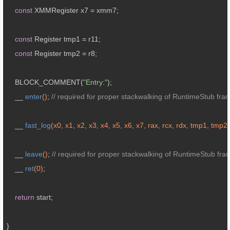
const
 XMMRegister x7 = xmm7;

const
 Register tmp1 = r11;

const
 Register tmp2 = r8;

    BLOCK_COMMENT(
"Entry:"
);

__ 
enter
()
; 
// required for proper stackwalking of RuntimeStub fra
__ 
fast_log
(x0, x1, x2, x3, x4, x5, x6, x7, rax, rcx, rdx, tmp1, tmp2
__ 
leave
()
; 
// required for proper stackwalking of RuntimeStub fra
__ 
ret
(
0
)
;

return
 start;

}