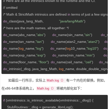
// Here are all the intrinsics known to the runtime and the CI.

// omitted

/* Math & StrictMath intrinsics are defined 
in
do
_class(java_lang_Math,                
"java/lang/Math"
) 

do
_name(abs_name,
"abs"
)       
do
_name(sin_name,
"sin"
)         
do
_n
do
_name(tan_name,
"tan"
)       
do
_name(atan2_name,
"atan2"
)     
do
do
_name(
log
_name,
"log"
)       
do
_name(
log
10_name,
"log10"
)     
do
do
_name(exp_name,
"exp"
)       
do
_name(min_name,
"min"
)         
do
do
_name(floor_name, 
"floor"
)  
do
_name(ceil_name, 
"ceil"
)      
do
_na
do
_intrinsic(_dlog, java_lang_Math, 
log
如最后一行所示，实际上
有一个内在的替换。例如，
Math.log（）
在x86-64体系结构上，
将被内部化如下：
Math.log（）
if
 (vmIntrinsics::is_intrinsic_available(vmIntrinsics::_dlog)) {

    StubRoutines::_dlog = generate_libmLog();
