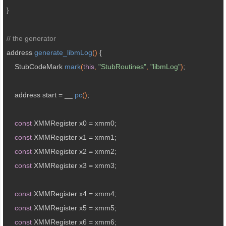
}

// the generator
address 
generate_libmLog
()
{

StubCodeMark 
mark
(
this
, 
"StubRoutines"
, 
"libmLog"
)
;

    address start = 
__ 
pc
()
;

const
 XMMRegister x0 = xmm0;

const
 XMMRegister x1 = xmm1;

const
 XMMRegister x2 = xmm2;

const
 XMMRegister x3 = xmm3;

const
 XMMRegister x4 = xmm4;

const
 XMMRegister x5 = xmm5;

const
 XMMRegister x6 = xmm6;
