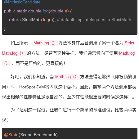
@
IntrinsicCandidate
public
static
double
log
(
double
 a)
{

return
 StrictMath.
log
(a); 
// default impl. delegates to StrictMath
}
如上所示，
方法本身在后台调用了另一个名为
Math.log（）
Strict
的方法。尽管有这种委托，我们通常倾向于使用
Math.log（）
Math.log
，而不是严格的、更直接的！
（）
好吧，我们都知道，当
方法变得足够热（即被频繁调
Math.log（）
用）时，HotSpot JVM将内联这个委托。因此，期望两个方法调用都表
现出相似的性能特征是很自然的，至少在性能很重要的时候是这样！。
为了证明这一假设，让我们进行一个简单的基准测试，比较两种实
现：
@State