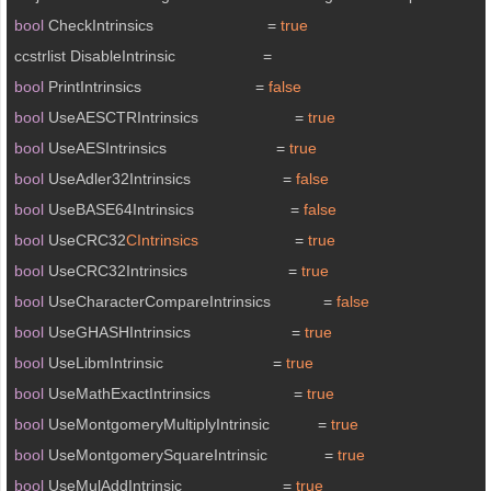
bool
 CheckIntrinsics                          = 
true
bool
 PrintIntrinsics                          = 
false
bool
 UseAESCTRIntrinsics                      = 
true
bool
 UseAESIntrinsics                         = 
true
bool
 UseAdler32Intrinsics                     = 
false
bool
 UseBASE64Intrinsics                      = 
false
bool
 UseCRC32
CIntrinsics
                      = 
true
bool
 UseCRC32Intrinsics                       = 
true
bool
 UseCharacterCompareIntrinsics            = 
false
bool
 UseGHASHIntrinsics                       = 
true
bool
 UseLibmIntrinsic                         = 
true
bool
 UseMathExactIntrinsics                   = 
true
bool
 UseMontgomeryMultiplyIntrinsic           = 
true
bool
 UseMontgomerySquareIntrinsic             = 
true
bool
 UseMulAddIntrinsic                       = 
true