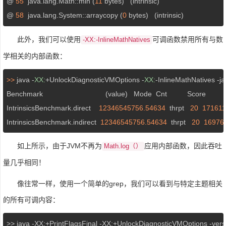
@ 
55
  java.lang.Math::min (
11
 bytes)   (intrinsic)

@ 
58
  java.lang.System::arraycopy (
0
 bytes)   (intrinsic)
此外，我们可以使用
可调函数禁用所有与数
-XX:-InlineMathNatives
学相关的内部函数：
>>
 java -
XX:
+UnlockDiagnosticVMOptions -
XX:
-InlineMathNatives -jar 
Benchmark                               (value)   Mode  Cnt          Score         
IntrinsicsBenchmark.direct    
12346545756.54634
  thrpt   
20
171611
IntrinsicsBenchmark.indirect  
12346545756.54634
  thrpt   
20
16976
如上所示，由于JVM不再为
应用内部函数，因此吞吐
Math.log（）
量几乎相同！
像往常一样，使用一个简单的grep，我们可以看到与特定主题相关
的所有可调内容：