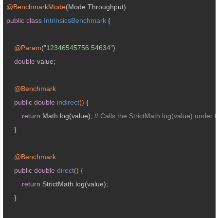
@BenchmarkMode
public
class
IntrinsicsBenchmark
{

@Param
(
"12346545756.54634"
)

double
 value;

@Benchmark
public
double
indirect
()
{

return
 Math.log(value); 
// Calls the StrictMath.log(value) under 
    }

@Benchmark
public
double
direct
()
{

return
 StrictMath.log(value);

    }
