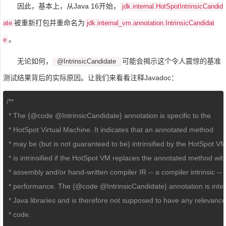
因此，基本上，从Java 16开始，
jdk.internal.HotSpotIntrinsicCandid
被重新打包并重命名为
ate
jdk.internal_vm.annotation.IntrinsicCandidat
。
e
无论如何，
可能会揭示这个令人震惊的基准
@IntrinsicCandidate
测试结果背后的实际原因。让我们来看看注释Javadoc：
/**

 * The {
@code
@IntrinsicCandidate
} annotation is specific to the

 * HotSpot Virtual Machine. It indicates that an annotated method

 * may be (but is not guaranteed to be) intrinsified by the HotSpot VM
 * is intrinsified if the HotSpot VM replaces the annotated method with
 * assembly and/or hand-written compiler IR -- a compiler intrinsic -- 
 * performance. The {
@code
@IntrinsicCandidate
} annotation is inter
 * Java libraries and is therefore not supposed to have any relevance 
 * code.
