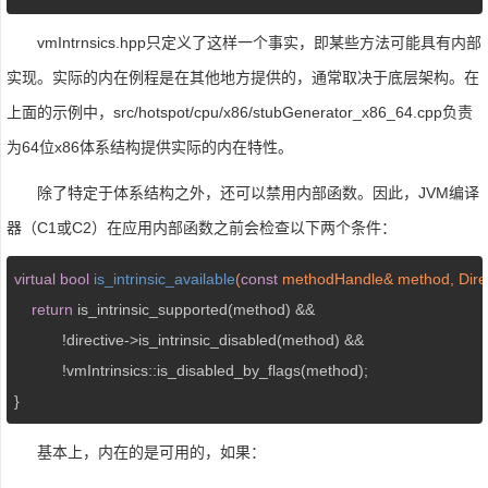
vmIntrnsics.hpp只定义了这样一个事实，即某些方法可能具有内部
实现。实际的内在例程是在其他地方提供的，通常取决于底层架构。在
上面的示例中，src/hotspot/cpu/x86/stubGenerator_x86_64.cpp负责
为64位x86体系结构提供实际的内在特性。
除了特定于体系结构之外，还可以禁用内部函数。因此，JVM编译
器（C1或C2）在应用内部函数之前会检查以下两个条件：
virtual
bool
is_intrinsic_available
(
const
 methodHandle& method, Direct
return
 is_intrinsic_supported(method) &&

           !directive->is_intrinsic_disabled(method) &&

           !vmIntrinsics::is_disabled_by_flags(method);

}
基本上，内在的是可用的，如果：