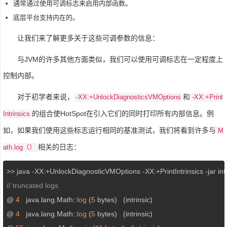
通常通过使用可调标志来启用内部函数。
底层平台支持内在的。
让我们来了解更多关于这些可调参数的信息：
与JVM的许多其他方面类似，我们可以使用可调标志在一定程度上
控制内部。
对于初学者来说，
和
-XX:+UnlockDiagnosticsVMOptions
-XX:+Print
的组合使HotSpot在引入它们的同时打印所有内部信息。例
Intrinsics
如，如果我们使用这些标志运行相同的基准测试，我们将看到许多与
M
相关的日志：
ath.log（）
>> java -XX:+UnlockDiagnosticVMOptions -XX:+PrintIntrinsics -jar intri
// truncated logs
@ 
4
   java.lang.Math::
log
 (
5
 bytes)   (intrinsic)

@ 
4
   java.lang.Math::
log
 (
5
 bytes)   (intrinsic)
