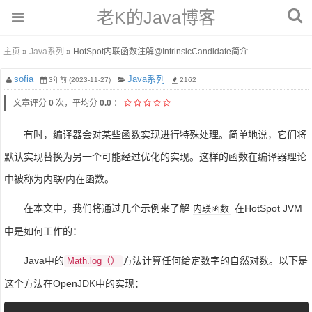
老K的Java博客
主页
»
Java系列
» HotSpot内联函数注解@IntrinsicCandidate简介
sofia
Java系列
3年前 (2023-11-27)
2162
文章评分
0
次，平均分
0.0
：
有时，编译器会对某些函数实现进行特殊处理。简单地说，它们将
默认实现替换为另一个可能经过优化的实现。这样的函数在编译器理论
中被称为内联/内在函数。
在本文中，我们将通过几个示例来了解
在HotSpot JVM
内联函数
中是如何工作的：
Java中的
方法计算任何给定数字的自然对数。以下是
Math.log（）
这个方法在OpenJDK中的实现：