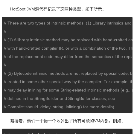
HotSpot JVM源代码记录了这两种类型，如下所示：
// There are two types of intrinsic methods: (1) Library intrinsics and 
//
// (1) A library intrinsic method may be replaced with hand-crafted a
// with hand-crafted compiler IR, or with a combination of the two. T
// of the replacement code may differ from the semantics of the repl
//
// (2) Bytecode intrinsic methods are not replaced by special code, b
// treated in some other special way by the compiler. For example, t
// may delay inlining for some String-related intrinsic methods (e.g.
// defined in the StringBuilder and StringBuffer classes, see
// Compile::should_delay_string_inlining() for more details).
紧接着，他们一个接一个地列出了所有可能的VM内部。例如：