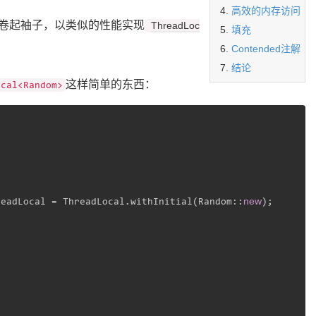
高效的内存访问
卷起袖子，以类似的性能实现
ThreadLoc
填充
Contended注解
结论
这样简单的东西：
ocal<Random>


new
readLocal = ThreadLocal.withInitial(Random::
);
