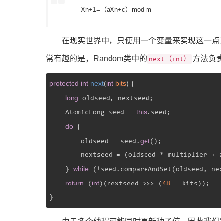
Xn+1=（aXn+c）mod m
在现实世界中，只使用一个变量来实现这一点
常有趣的是，Random类中的
方法负
next（int）
protected
int
next
(
int
 bits
) 
{

long
 oldseed, nextseed;

this
    AtomicLong seed = 
.seed;

do
 {

get
        oldseed = seed.
();

        nextseed = (oldseed * multiplier + a
while
    } 
 (!seed.compareAndSet(oldseed, nex
return
int
48
 (
)(nextseed >>> (
 - bits));
