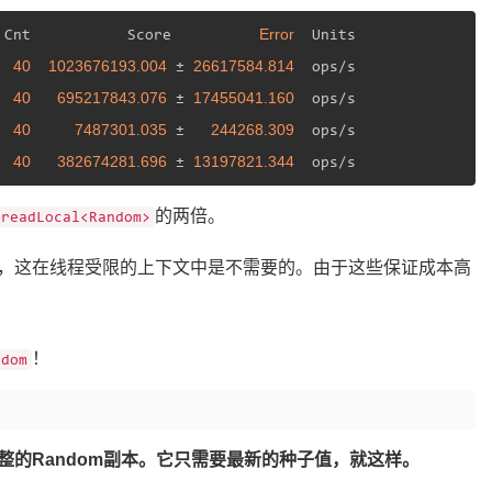
Error
 Cnt           Score          
  Units

40
1023676193.004
26617584.814
  
 ± 
  ops/s

40
695217843.076
17455041.160
  
 ± 
  ops/s

40
7487301.035
244268.309
  
 ±   
  ops/s

40
382674281.696
13197821.344
  
 ± 
  ops/s
的两倍。
hreadLocal<Random>
，这在线程受限的上下文中是不需要的。由于这些保证成本高
！
ndom
的Random副本。它只需要最新的种子值，就这样。