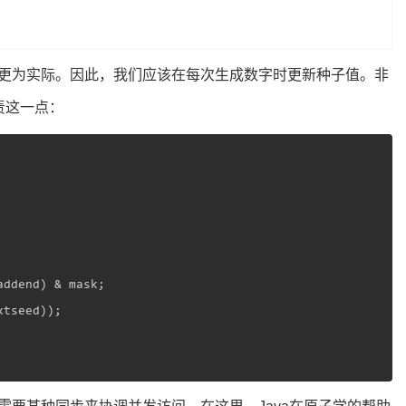
更为实际。因此，我们应该在每次生成数字时更新种子值。非
责这一点：
ddend) & mask;

tseed));
