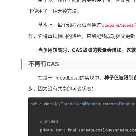
由于多个线程可能同时更新种子值，因此我们
下使用了一种无锁方法。
基本上，每个线程都试图通过
compareAndSet
作，它将重试相同的进程，直到能够成功提交更新
当争用较高时，CAS故障的数量会增加。这就
不再有CAS
在基于ThreadLocal的实现中，
种子值被限制
步，因为没有共享的可变状态：
public
class
MyThreadLocalRandom
extends
Random
// omitted
private
static
final
 ThreadLocal<MyThreadLoca