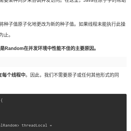
需要某种同步来协调并发访问。在这里，Java在原子学的帮助
将种子值原子化地更改为新的种子值。如果线程未能执行此操
为止。
是Random在并发环境中性能不佳的主要原因。
在每个线程中
。因此，我们不需要原子或任何其他形式的同
{

lRandom> threadLocal = 
