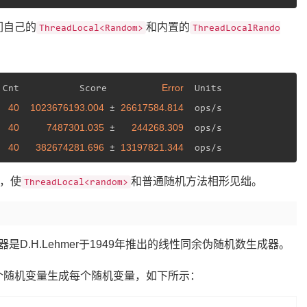
们自己的
和内置的
ThreadLocal<Random>
ThreadLocalRando
Error
 Cnt           Score          
  Units

40
1023676193.004
26617584.814
  
 ± 
  ops/s

40
7487301.035
244268.309
  
 ±   
  ops/s

40
382674281.696
13197821.344
  
 ± 
数，使
和普通随机方法相形见绌。
ThreadLocal<random>
D.H.Lehmer于1949年推出的线性同余伪随机数生成器。
个随机变量生成每个随机变量，如下所示：