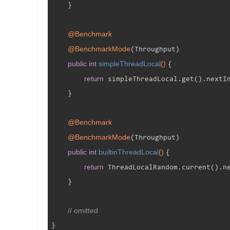
    }

@Benchmark
@BenchmarkMode
(Throughput)

public
int
simpleThreadLocal
()
{

return
 simpleThreadLocal.get().nextIn
    }

@Benchmark
@BenchmarkMode
(Throughput)

public
int
builtinThreadLocal
()
{

return
 ThreadLocalRandom.current().ne
    }

// omitted
}