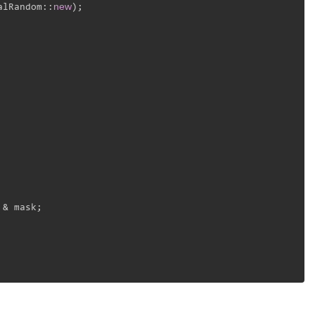
new
alRandom::
);

& mask;
