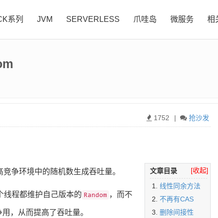
CK系列
JVM
SERVERLESS
爪哇岛
微服务
相
om
1752
|
抢沙发
[收起]
文章目录
高竞争环境中的随机数生成吞吐量。
线性同余方法
个线程都维护自己版本的
，而不
Random
不再有CAS
争用，从而提高了吞吐量。
删除间接性