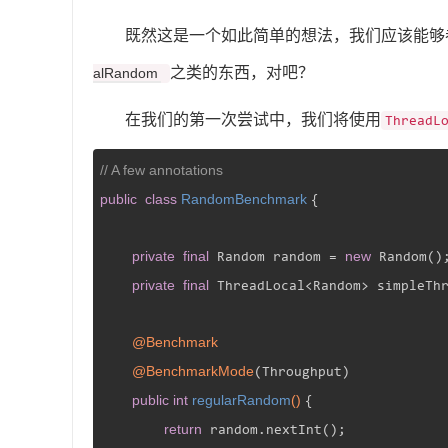
既然这是一个如此简单的想法，我们应该能够
之类的东西，对吧？
alRandom
在我们的第一次尝试中，我们将使用
ThreadL
// A few annotations
public
class
RandomBenchmark
{

private
final
new
 Random random = 
 Random();
private
final
 ThreadLocal<Random> simpleTh
@Benchmark
@BenchmarkMode
(Throughput)

public
int
regularRandom
()
{

return
 random.nextInt();
