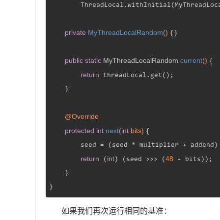
        ThreadLocal.withInitial(MyThreadLoc
private
MyThreadLocalRandom
()
{}

public
static
 MyThreadLocalRandom 
current
()
{

return
 threadLocal.get();

    }

@Override
protected
int
next
(
int
 bits)
{

        seed = (seed * multiplier + addend) 
return
int
48
 (
) (seed >>> (
 - bits));

    }

}
如果我们再次运行相同的基准：