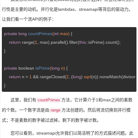
行性是主要的动机。并行化是lambdas、streamapi等背后的驱动力。
让我们看一个流API的例子：
private
long
countPrimes
(
int
 max)
{

return
 range(
1
, max).parallel().filter(
this
::isPrime).count();

}

private
 boolean 
isPrime
(
long
 n)
{

return
 n > 
1
 && rangeClosed(
2
, (
long
) 
sqrt
(n)).noneMatch(divisor -
}
这里，我们有
方法，它计算介于1和max之间的素数
countPrimes
的个数。一个数字流是由
方法创建的。然后将流切换到并行模
range
式；不是素数的数字被过滤掉，剩下的数字被计数。
您可以看到，streamapi允许我们以简洁明了的方式描述问题。此