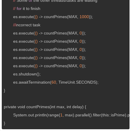
//
 Some 
of
 the other threads/tasks are waiting  

//
for
 it to finish  

	es.execute(
()
 ->
 countPrimes(MAX, 
1000
)); 

//i
ncorrect task  

	es.execute(
()
 ->
 countPrimes(MAX, 
0
));  

	es.execute(
()
 ->
 countPrimes(MAX, 
0
));  

	es.execute(
()
 ->
 countPrimes(MAX, 
0
));  

	es.execute(
()
 ->
 countPrimes(MAX, 
0
));  

	es.execute(
()
 ->
 countPrimes(MAX, 
0
));  

	es.shutdown();  

	es.awaitTermination(
60
, TimeUnit.SECONDS);

}

private void countPrimes(int max, int delay) {  

	System.out.println(range(
1
, max).parallel().filter(this::isPrime).
}