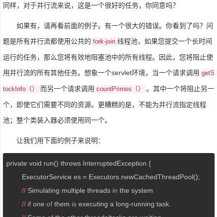
同样，对于并行流来说，这是一个很好的任务，你同意吗？
如果有，请再看前面的例子。有一个很大的错误。你看到了吗？问
题是所有并行流都使用公共的
线程池，如果您提交一个长时间
fork-join
运行的任务，那么您将有效地阻塞池中的所有线程。因此，您将阻止使
用并行流的所有其他任务。想象一个servlet环境，当一个请求调用
getS
而另一个请求调用
。其中一个将阻止另一
tockInfo（）
countPrimes（）
个，即使它们需要不同的资源。更糟糕的是，不能为并行流指定线程
池；整个类装入器必须使用同一个。
让我们用下面的例子来说明：
private void run() throws InterruptedException {  

	ExecutorService es = Executors.newCachedThreadPool();  

//
 Simulating multiple threads 
in
 the system  

//
if
 one 
of
 them 
is
 executing a long-running task.  
