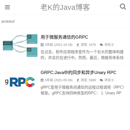
老K的Java博客
protobuf
用于微服务通信的gRPC
5年前 (2021-10-18)
浏览: 1679
评论:
0
在过去，软件应用程序是作为一个巨大的整体构建
的，并且仍在进行中。然而，最近，微服务体系结
构已经成为开发软件应用程序的流行选择。在微服
务体系结构中，微服务通常需要相互通信。与传统
GRPC:Java中的同步和异步unary RPC
的RESTfulWebAPI相比，基于gRPC的RPC框架可
5年前 (2021-09-26)
浏览: 5908
评论:
0
以更好地替代微服务通信。 什么是微服务体系结
构？ 微服务体系结构由许多（通常是数百个）小
gRPC是用于微服务间通信的远程过程调用（RPC）
型、自治、自包含的服务组成。微服务是围绕业务
框架。gRPC支持四种类型的RPC： 1. Unary RP
能力构建的。微服务体系结构的一些
C：客户端发送单个请求并接收单个响应。 2. Serve
r streaming RPC（服务器流式）：客户端发送单个
请求，作为回报，服务器发送消息流。 3. Client str
eaming RPC（客户端流式）：客户端发送消息流，
服务器以单个消息响应。 4. Bidirectional