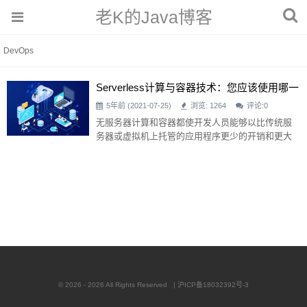
老K的Java博客
DevOps
Serverless计算与容器技术：您应该使用哪一
种？
5年前 (2021-07-25)
浏览: 1264
评论:
0
无服务器计算和容器都使开发人员能够以比传统服
务器或虚拟机上托管的应用程序更少的开销和更大
的灵活性构建应用程序。开发人员应该使用哪种风
格的体系结构取决于应用程序的需求，但无服务器
应用程序更具可扩展性，而且通常更具成本效益。
在本文中，我们看一看争论：无服务器计算与容
器，并提供我们对这两种模型的见解。 newrelic去年
进行的一项研究显示，70%的企业已经将大量工作
负载迁移到公共云上。在这组人中，3
© 2026 - 2026 All Rights Reserved |
沪ICP备18032392号-3