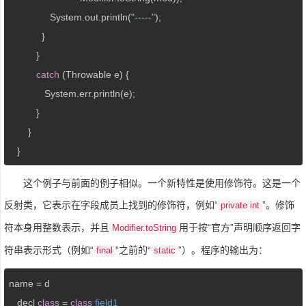
               System.out.println(
"-----"
);

            }

          }

catch
 (Throwable e) {

             System.err.println(e);

          }

       }

   }
这个例子与前面的例子相似。一个新特性是使用修饰符。这是一个
反射类，它表示在字段成员上找到的修饰符，例如“
”。修饰
private int
符本身用整数表示，并且
用于按“官方”声明顺序返回字
Modifier.toString
符串表示形式（例如“
”之前的“
”）。程序的输出为：
final
static
name = d

   decl 
class
= 
class
field1