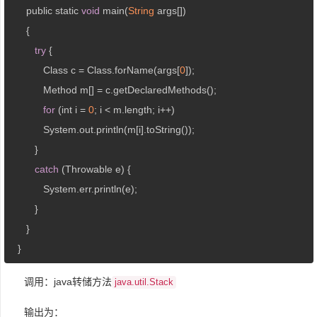
      public static 
void
 main(
String
 args[])

      {

try
 {

            Class c = Class.forName(args[
0
]);

            Method m[] = c.getDeclaredMethods();

for
 (int i = 
0
; i < m.length; i++)

            System.out.println(m[i].toString());

         }

catch
 (Throwable e) {

            System.err.println(e);

         }

      }

   }
调用：java转储方法
java.util.Stack
输出为：