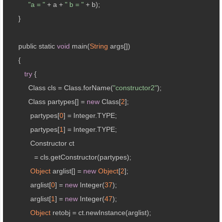
"a = "
 + a + 
" b = "
 + b);

      }

      public static 
void
 main(
String
 args[])

      {

try
 {

           Class cls = Class.forName(
"constructor2"
);

           Class partypes[] = 
new
 Class[
2
];

            partypes[
0
] = Integer.TYPE;

            partypes[
1
] = Integer.TYPE;

            Constructor ct 

              = cls.getConstructor(partypes);

Object
 arglist[] = 
new
Object
[
2
];

            arglist[
0
] = 
new
 Integer(
37
);

            arglist[
1
] = 
new
 Integer(
47
);

Object
 retobj = ct.newInstance(arglist);
