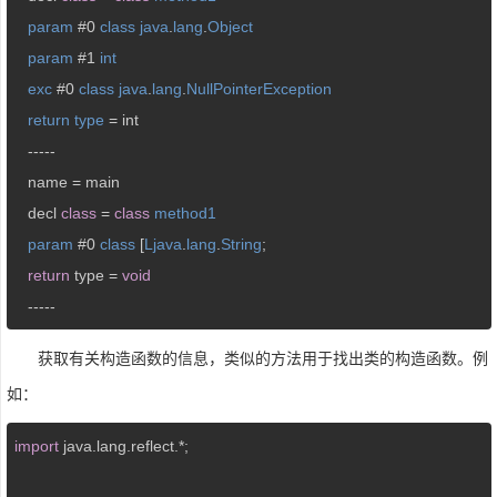
param
 #0 
class
java
.
lang
.
Object
param
 #1 
int
exc
 #0 
class
java
.
lang
.
NullPointerException
return
type
= int

   -----

   name = main

   decl 
class
= 
class
method1
param
 #0 
class
 [
Ljava
.
lang
.
String
;

return
 type = 
void
   -----
获取有关构造函数的信息，类似的方法用于找出类的构造函数。例
如：
import
 java.lang.reflect.*;
