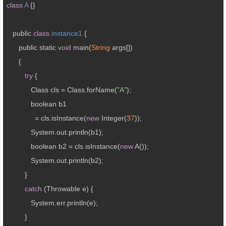
class
A
{}

   public 
class
instance1
{

      public static 
void
 main(
String
 args[])

      {

try
 {

            Class cls = Class.forName(
"A"
);

            boolean b1 

              = cls.isInstance(
new
 Integer(
37
));

            System.out.println(b1);

            boolean b2 = cls.isInstance(
new
 A());

            System.out.println(b2);

         }

catch
 (Throwable e) {

            System.err.println(e);

         }
