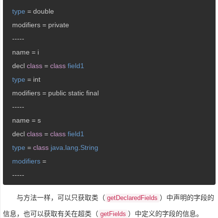
type
= double

   modifiers = private

   -----

   name = i

   decl 
class
= 
class
field1
type
= int

   modifiers = public static final

   -----

   name = s

   decl 
class
= 
class
field1
type
= 
class
java
.
lang
.
String
modifiers
=

   -----
与方法一样，可以只获取类（
）中声明的字段的
getDeclaredFields
信息，也可以获取有关在超类（
）中定义的字段的信息。
getFields