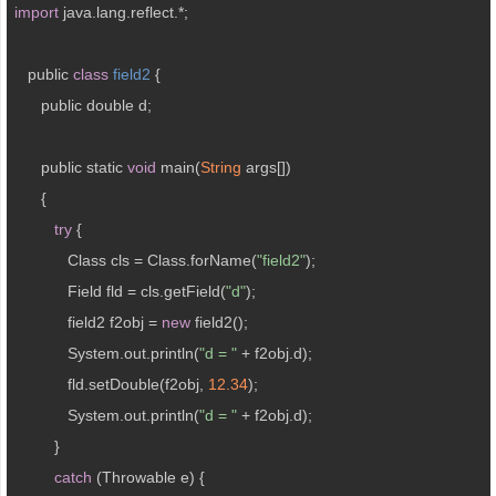
import
 java.lang.reflect.*;

   public 
class
field2
{

      public double d;

      public static 
void
 main(
String
 args[])

      {

try
 {

            Class cls = Class.forName(
"field2"
);

            Field fld = cls.getField(
"d"
);

            field2 f2obj = 
new
 field2();

            System.out.println(
"d = "
 + f2obj.d);

            fld.setDouble(f2obj, 
12.34
);

            System.out.println(
"d = "
 + f2obj.d);

         }

catch
 (Throwable e) {
