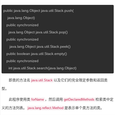
public java.lang.Object java.util.Stack.push(

    java.lang.Object)

   public synchronized 

     java.lang.Object java.util.Stack.pop()

   public synchronized

      java.lang.Object java.util.Stack.peek()

   public boolean java.util.Stack.empty()

   public synchronized 

     int java.util.Stack.search(java.lang.Object)
即类的方法名
以及它们的完全限定参数和返回类
java.util.Stack
型。
此程序使用类
，然后调用
检索类中定
forName
getDeclaredMethods
义的方法列表。
是表示单个类方法的类。
java.lang.reflect.Method