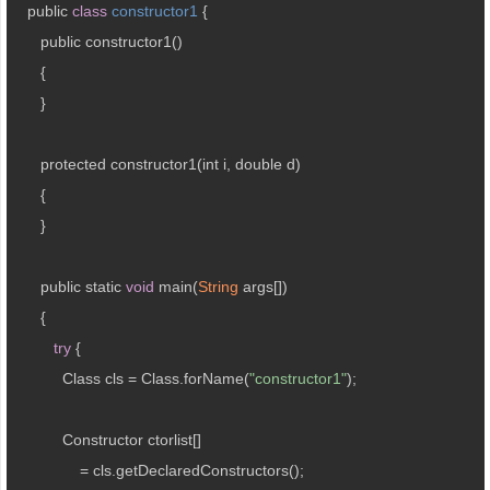
   public 
class
constructor1
{

      public constructor1()

      {

      }

      protected constructor1(int i, double d)

      {

      }

      public static 
void
 main(
String
 args[])

      {

try
 {

           Class cls = Class.forName(
"constructor1"
);

           Constructor ctorlist[]

               = cls.getDeclaredConstructors();
