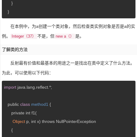
      }

   }
在本例中，为a创建一个类对象，然后检查类实例对象是否是a的实
例。
不是，但
是。
Integer（37）
new a（）
了解类的方法
反射最有价值和最基本的用途之一是找出在类中定义了什么方法。
为此，可以使用以下代码：
import
 java.lang.reflect.*;

   public 
class
method1
{

      private int f1(

Object
 p, int x) throws NullPointerException

      {
