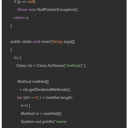
if
 (p == 
null
)

throw
new
 NullPointerException();

return
 x;

      }

      public static 
void
 main(
String
 args[])

      {

try
 {

           Class cls = Class.forName(
"method1"
);

            Method methlist[] 

              = cls.getDeclaredMethods();

for
 (int i = 
0
; i < methlist.length;

               i++) {  

               Method m = methlist[i];

               System.out.println(
"name 
