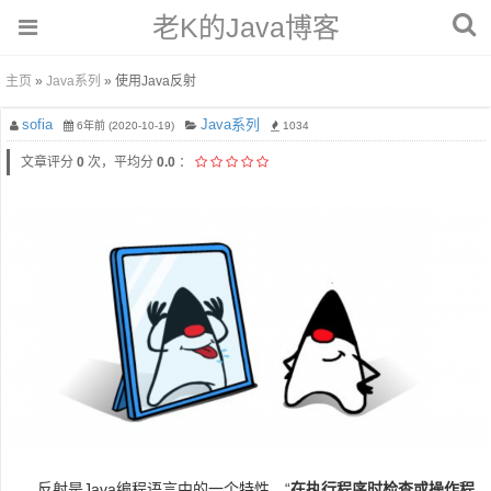
老K的Java博客
主页
»
Java系列
» 使用Java反射
sofia
Java系列
6年前 (2020-10-19)
1034
文章评分
0
次，平均分
0.0
：
反射是Java编程语言中的一个特性。“
在执行程序时检查或操作程