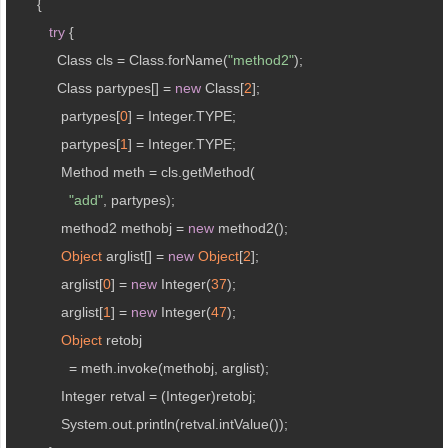
      {

try
 {

           Class cls = Class.forName(
"method2"
);

           Class partypes[] = 
new
 Class[
2
];

            partypes[
0
] = Integer.TYPE;

            partypes[
1
] = Integer.TYPE;

            Method meth = cls.getMethod(

"add"
, partypes);

            method2 methobj = 
new
 method2();

Object
 arglist[] = 
new
Object
[
2
];

            arglist[
0
] = 
new
 Integer(
37
);

            arglist[
1
] = 
new
 Integer(
47
);

Object
 retobj 

              = meth.invoke(methobj, arglist);

            Integer retval = (Integer)retobj;

            System.out.println(retval.intValue());
