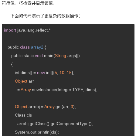
符串值。将检索并显示该值。
下面的代码演示了更复杂的数组操作：
import
 java.lang.reflect.*;

   public 
class
array2
{

      public static 
void
 main(
String
 args[])

      {

         int dims[] = 
new
 int[]{
5
, 
10
, 
15
};

Object
 arr 

           = 
Array
.newInstance(Integer.TYPE, dims);

Object
 arrobj = 
Array
.get(arr, 
3
);

         Class cls = 

           arrobj.getClass().getComponentType();

         System.out.println(cls);
