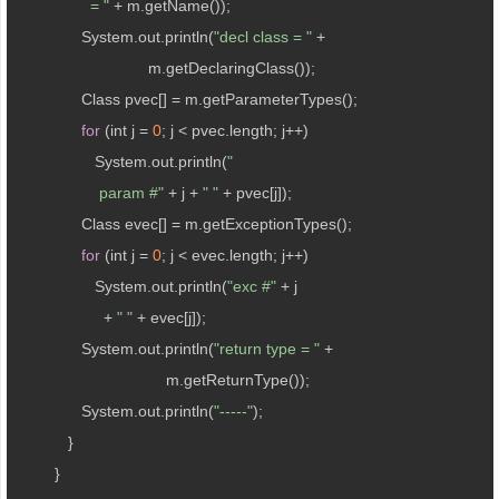
                 = "
 + m.getName());

               System.out.println(
"decl class = "
 +

                              m.getDeclaringClass());

               Class pvec[] = m.getParameterTypes();

for
 (int j = 
0
; j < pvec.length; j++)

                  System.out.println(
"

                   param #"
 + j + 
" "
 + pvec[j]);

               Class evec[] = m.getExceptionTypes();

for
 (int j = 
0
; j < evec.length; j++)

                  System.out.println(
"exc #"
 + j 

                    + 
" "
 + evec[j]);

               System.out.println(
"return type = "
 +

                                  m.getReturnType());

               System.out.println(
"-----"
);

            }

         }
