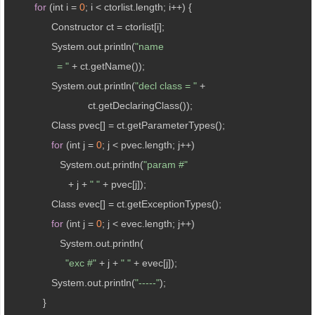
for
 (int i = 
0
; i < ctorlist.length; i++) {

               Constructor ct = ctorlist[i];

               System.out.println(
"name 

                 = "
 + ct.getName());

               System.out.println(
"decl class = "
 +

                            ct.getDeclaringClass());

               Class pvec[] = ct.getParameterTypes();

for
 (int j = 
0
; j < pvec.length; j++)

                  System.out.println(
"param #"
                     + j + 
" "
 + pvec[j]);

               Class evec[] = ct.getExceptionTypes();

for
 (int j = 
0
; j < evec.length; j++)

                  System.out.println(

"exc #"
 + j + 
" "
 + evec[j]);

               System.out.println(
"-----"
);

            }
