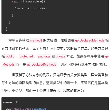
catch
 (Throwable e) {

            System.err.println(e);

         }

      }

   }
程序首先获取
的类描述，然后调用
检
method1
getDeclaredMethods
索方法对象的列表，每个对象对应于类中定义的每个方法。这些方法包
括
、
、
和
方法。如果在程序中使用
public
protected
package
private
ge
而不是
，则还可以获取继承方法的信息。
tMethods
getDeclaredMethods
一旦获得了方法对象的列表，只需显示有关参数类型、异常类型和
每个方法的返回类型的信息。这些类型中的每一个，不管它们是基本类
型还是类类型，都由一个类描述符表示。程序的输出为：
name = f1

   decl 
class
= 
class
method1