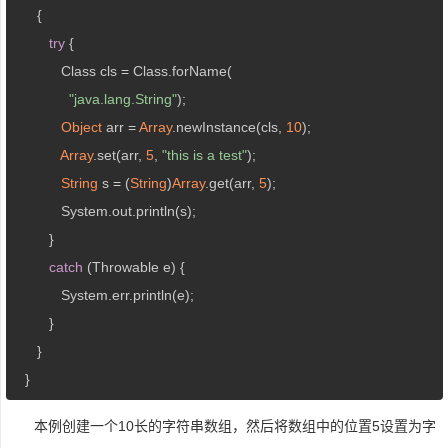
      {

try
 {

            Class cls = Class.forName(

"java.lang.String"
);

Object
 arr = 
Array
.newInstance(cls, 
10
);

Array
.set(arr, 
5
, 
"this is a test"
);

String
 s = (
String
)
Array
.get(arr, 
5
);

            System.out.println(s);

         }

catch
 (Throwable e) {

            System.err.println(e);

         }

      }

   }
本例创建一个10长的字符串数组，然后将数组中的位置5设置为字