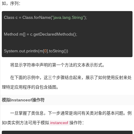
如，序列：
Class c = Class.forName(
"java.lang.String"
);

Method m[] = c.getDeclaredMethods();

System.out.println(m[
0
].toString())
将显示字符串中声明的第一个方法的文本表示形式。
在下面的示例中，这三个步骤结合起来，展示了如何使用反射来处
理特定应用程序的自包含插图。
模拟instanceof操作符
一旦掌握了类信息，下一步通常是询问有关类对象的基本问题。例
如I类实例方法可用于模拟
操作符：
instanceof