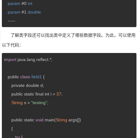
param
 #0 
int
param
 #1 
double
   -----
了解类字段还可以找出类中定义了哪些数据字段。为此，可以使用
以下代码：
import
 java.lang.reflect.*;

   public 
class
field1
{

      private double d;

      public static final int i = 
37
;

String
 s = 
"testing"
;

      public static 
void
 main(
String
 args[])

      {

try
 {
