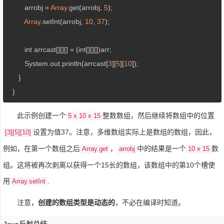
         arrobj = 
Array
.get(arrobj, 
5
);

Array
.setInt(arrobj, 
10
, 
37
);

         int arrcast[][][] = (int[][][])arr;

         System.out.println(arrcast[
3
][
5
][
10
]);

      }

   }
此示例创建一个
整数数组，然后继续将数组中的位置
5 x 10 x 15
设置为值37。注意，多维数组实际上是数组的数组，因此，
[3][5][10]
例如，在第一个数组之后
，
中的结果是一个
数
Array.get
arrobj
10 x 15
组。这将被再次剥离以获得一个15长的数组，该数组中的第10个槽使
用
.
Array.setInt
注意，
创建的数组类型是动态的
，不必在编译时知道。
Java反射总结