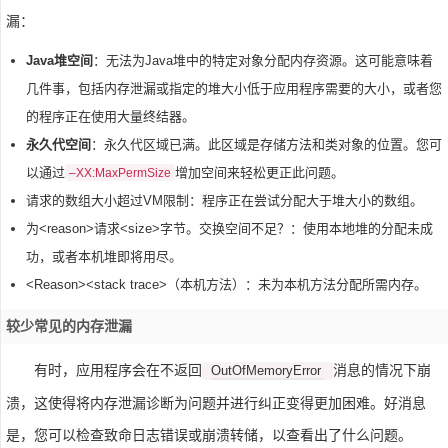
漏：
Java堆空间
：无法为Java堆中的特定对象分配内存资源。这可能意味着
几件事，包括内存泄漏或指定的堆大小低于应用程序需要的大小，或者您
的程序正在使用大量终结器。
永久代空间
：永久代区域已满。此区域是存储方法和类对象的位置。您可
以通过
增加空间来轻松更正此问题。
–XX:MaxPermSize
请求的数组大小超过VM限制：程序正在尝试分配大于堆大小的数组。
为<reason>请求<size>字节。交换空间不足？：使用本地堆的分配未成
功，或者本机堆即将用尽。
<Reason><stack trace>（本机方法）：未为本机方法分配所需内存。
较少常见的内存泄漏
有时，应用程序会在不返回
消息的情况下崩
OutOfMemoryError
溃，这使得将内存泄漏诊断为问题并进行纠正变得更加困难。好消息
是，您可以检查致命日志错误或崩溃转储，以查看出了什么问题。