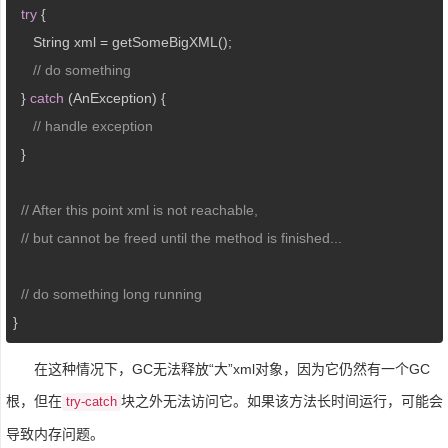
try
 {

     String xml = getSomeBigXML();

// do something
  } 
catch
 (AnException) {

// handle exception
  }

// After this point xml is not reachable,
// but cannot be freed until the method is finished...
// do something long running
}
在这种情况下，GC无法释放“大”xml对象，因为它仍然有一个GC
根，但在
块之外无法访问它。如果该方法长时间运行，可能会
try-catch
导致内存问题。