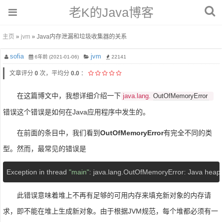
老K的Java博客
主页
»
jvm
» Java内存泄漏和垃圾收集器的关系
sofia
jvm
6年前 (2021-01-06)
22141
文章评分
0
次，平均分
0.0
：
在这篇博文中，我想详细介绍一下
OutOfMemoryError
java.lang.
错误这个错误是如何在Java应用程序中发生的。
在前面的条目中，我们看到
OutOfMemoryError
有完全不同的类
型。然而，最常见的错误是
Exception in thread 
"main"
: java.lang.OutOfMemoryError: Java heap
此错误意味着堆上不再有足够的可用内存来填充新对象的内存请
求，即不能在堆上生成新对象。由于根据JVM规范，每个堆都必须有一