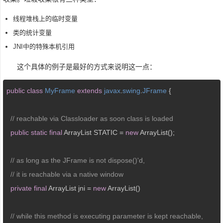
线程堆栈上的临时变量
类的统计变量
JNI中的特殊本机引用
这个具体的例子是最好的方式来说明这一点：
public
class
MyFrame
extends
javax
.
swing
.
JFrame
{

// reachable via Classloader as soon class is loaded
public
static
final
 ArrayList STATIC = 
new
 ArrayList();

// as long as the JFrame is not dispose()'d,
// it is reachable via a native window
private
final
 ArrayList jni = 
new
 ArrayList()

// while this method is executing parameter is kept reachable,