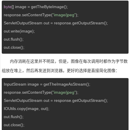
byte
[] image = getTheByteImage();

response.setContentType(
"image/jpeg"
);

ServletOutputStream out = response.getOutputStream();

out.write(image);

out.flush();

out.close();
内存消耗在这里并不明显，但是，图像在每次调用时都作为字节数
组放在堆上，然后再发送到浏览器。更好的选择是直接简化图像：
InputStream image = getTheImageAsStream();

response.setContentType(
"image/jpeg"
);

ServletOutputStream out = response.getOutputStream();

IOUtils.copy(image, out);

out.flush();

out.close();