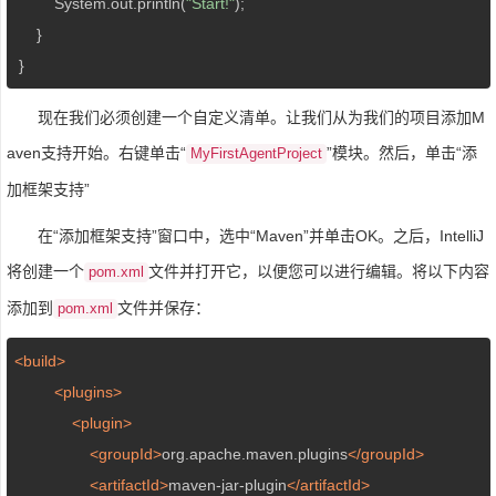
         System.out.println(
"Start!"
);

     }

 } 
现在我们必须创建一个自定义清单。让我们从为我们的项目添加M
aven支持开始。右键单击“
”模块。然后，单击“添
MyFirstAgentProject
加框架支持”
在“添加框架支持”窗口中，选中“Maven”并单击OK。之后，IntelliJ
将创建一个
文件并打开它，以便您可以进行编辑。将以下内容
pom.xml
添加到
文件并保存：
pom.xml
<build>
<plugins>
<plugin>
<groupId>
org.apache.maven.plugins
</groupId>
<artifactId>
maven-jar-plugin
</artifactId>