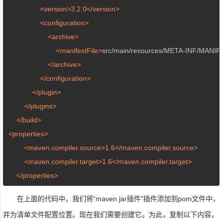
<version>
3.2
.0
</version>
<configuration>
<archive>
<manifestFile>
src
/main/
resources/META-INF/MANI
</archive>
</configuration>
</plugin>
</plugins>
</build>
<properties>
<maven.compiler.source>
1.6
</maven.compiler.source>
<maven.compiler.target>
1.6
</maven.compiler.target>
</properties>
在上面的代码中，我们将“maven jar插件”插件添加到pom文件中，
并为清单文件配置位置。现在我们需要创建它。为此，复制以下内容，