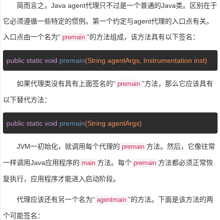
简而言之，Java agent代理只不过是一个普通的Java类。区别在于
它必须遵循一些特定的惯例。第一个约定与agent代理的入口点有关。
入口点由一个名为“
”的方法组成，该方法具有以下签名：
premain
public
static
void
premain
(String agentArgs, Instrumentation inst)
如果代理类没有具有上面签名的“
”方法，那么它应该具有
premain
以下替代方法：
public
static
void
premain
(String agentArgs)
JVM一初始化，就调用每个代理的
方法。然后，它像往常
premain
一样调用Java应用程序的
方法。每个
方法都必须正常恢
main
premain
复执行，应用程序才能进入启动阶段。
代理应该还有另一个名为“
”的方法。下面是该方法的两
agentmain
个可能签名：