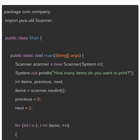
package com.company;

 import java.util.Scanner;

public
class
Main
 {

public
static
void
main
(
String[] args
) 
{

         Scanner scanner = 
new
 Scanner(System.
in
);

         System.
out
.println(
"How many items do you want to print?"
);

int
 items, previous, next;

         items = scanner.nextInt();

         previous = 
0
;

         next = 
1
;

for
 (
int
 i = 
1
; i <= items; ++i)

         {
