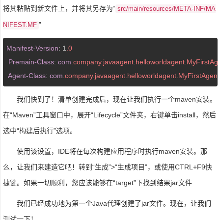
将其粘贴到新文件上，并将其另存为“
src/main/resources/META-INF/MA
”
NIFEST.MF
Manifest-Version
: 1
.0
Premain-Class
: 
com
.company
.javaagent
.helloworldagent
.MyFirstAg
Agent-Class
: 
com
.company
.javaagent
.helloworldagent
.MyFirstAgent
我们快到了！清单创建完成后，现在让我们执行一个maven安装。
在“Maven”工具窗口中，展开“Lifecycle”文件夹，右键单击install，然后
选中“构建后执行”选项。
使用该设置，IDE将在每次构建应用程序时执行maven安装。那
么，让我们来建造它吧！转到“生成”>“生成项目”，或使用CTRL+F9快
捷键。如果一切顺利，您应该能够在“target”下找到结果jar文件
我们已经成功地为第一个Java代理创建了jar文件。现在，让我们
测试一下！