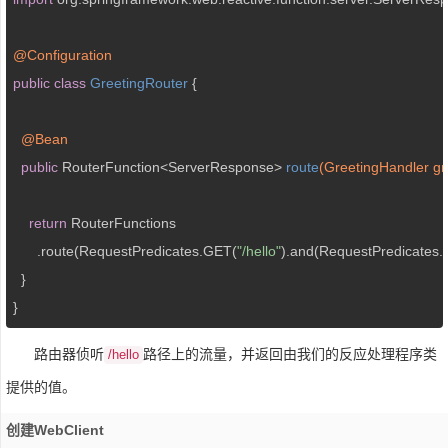
@Configuration
public
class
GreetingRouter
{

@Bean
public
 RouterFunction<ServerResponse> 
route
(GreetingHandler gr
return
 RouterFunctions

      .route(RequestPredicates.GET(
"/hello"
).and(RequestPredicates.
  }

}
路由器侦听
路径上的流量，并返回由我们的反应处理程序类
/hello
提供的值。
创建WebClient