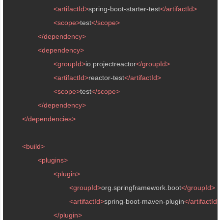
<
artifactId
>
spring-boot-starter-test
</
artifactId
>
<
scope
>
test
</
scope
>
</
dependency
>
<
dependency
>
<
groupId
>
io.projectreactor
</
groupId
>
<
artifactId
>
reactor-test
</
artifactId
>
<
scope
>
test
</
scope
>
</
dependency
>
</
dependencies
>
<
build
>
<
plugins
>
<
plugin
>
<
groupId
>
org.springframework.boot
</
groupId
>
<
artifactId
>
spring-boot-maven-plugin
</
artifactId
</
plugin
>