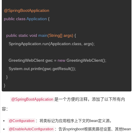
@SpringBootApplication
public
class
Application
{

public
static
void
main
(String[] args)
{

    SpringApplication.run(Application.class, args);

    GreetingWebClient gwc = 
new
 GreetingWebClient();

    System.out.println(gwc.getResult());

  }

}
是一个方便的注释，添加了以下所有内
@SpringBootApplication
容：
：将类标记为应用程序上下文的bean定义源。
@Configuration
：告诉springboot根据类路径设置、其他bean
@EnableAutoConfiguration