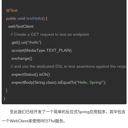
@Test
public
void
testHello
()
{

    webTestClient

// Create a GET request to test an endpoint
      .get().uri(
"/hello"
)

      .accept(MediaType.TEXT_PLAIN)

      .exchange()

// and use the dedicated DSL to test assertions against the resp
      .expectStatus().isOk()

      .expectBody(String.class).isEqualTo(
"Hello, Spring!"
);

  }

}
至此我们已经开发了一个简单的反应式Spring应用程序，其中包含
一个WebClient来使用RESTful服务。