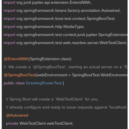
import
import
import
import
import
import
 org.springframework.test.web.reactive.server.WebTestClient;

@ExtendWith
//  We create a `@SpringBootTest`, starting an actual server on 
@SpringBootTest
public
class
GreetingRouterTest
{

// Spring Boot will create a `WebTestClient` for you,
// already configure and ready to issue requests against "local
@Autowired
private
 WebTestClient webTestClient;
