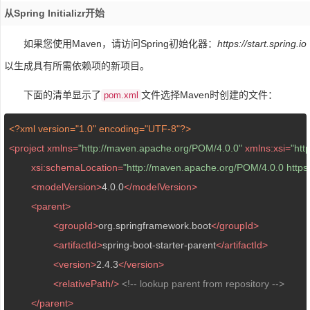
从Spring Initializr开始
如果您使用Maven，请访问Spring初始化器：
https://start.spring.io
以生成具有所需依赖项的新项目。
下面的清单显示了
文件选择Maven时创建的文件：
pom.xml
<?xml version="1.0" encoding="UTF-8"?>
<
project
xmlns
=
"http://maven.apache.org/POM/4.0.0"
xmlns:xsi
=
"ht
xsi:schemaLocation
=
"http://maven.apache.org/POM/4.0.0 https
<
modelVersion
>
4.0.0
</
modelVersion
>
<
parent
>
<
groupId
>
org.springframework.boot
</
groupId
>
<
artifactId
>
spring-boot-starter-parent
</
artifactId
>
<
version
>
2.4.3
</
version
>
<
relativePath
/>
<!-- lookup parent from repository -->
</
parent
>