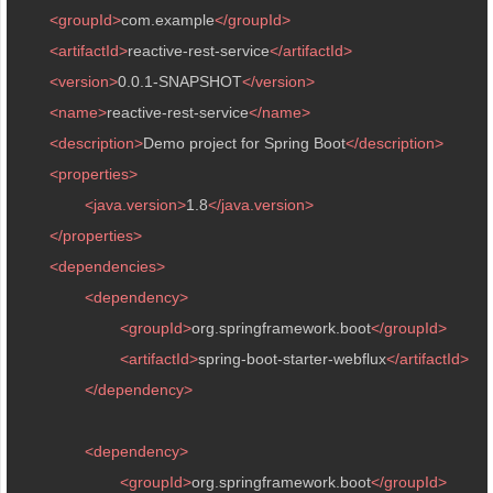
<
groupId
>
com.example
</
groupId
>
<
artifactId
>
reactive-rest-service
</
artifactId
>
<
version
>
0.0.1-SNAPSHOT
</
version
>
<
name
>
reactive-rest-service
</
name
>
<
description
>
Demo project for Spring Boot
</
description
>
<
properties
>
<
java.version
>
1.8
</
java.version
>
</
properties
>
<
dependencies
>
<
dependency
>
<
groupId
>
org.springframework.boot
</
groupId
>
<
artifactId
>
spring-boot-starter-webflux
</
artifactId
>
</
dependency
>
<
dependency
>
<
groupId
>
org.springframework.boot
</
groupId
>