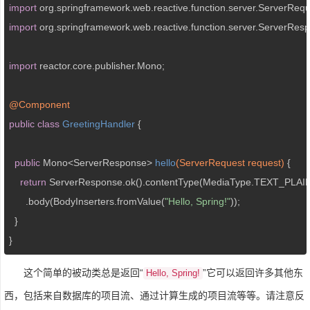
import
import
 org.springframework.web.reactive.function.server.ServerResp
import
 reactor.core.publisher.Mono;

@Component
public
class
GreetingHandler
{

public
 Mono<ServerResponse> 
hello
(ServerRequest request)
{

return
 ServerResponse.ok().contentType(MediaType.TEXT_PLAIN
      .body(BodyInserters.fromValue(
"Hello, Spring!"
));

  }

}
这个简单的被动类总是返回“
”它可以返回许多其他东
Hello, Spring!
西，包括来自数据库的项目流、通过计算生成的项目流等等。请注意反