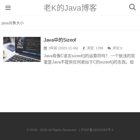
老K的Java博客
java对象大小
Java中的Sizeof
3年前 (2023-11-06)
浏览: 1788
评论:
0
Java有像C语言sizeof()的运算符吗？ 一个肤浅的答
案是Java不提供任何类似于C的sizeof()的东西。但
是，让我们考虑一下为什么Java程序员偶尔会想要
它。 C程序员自己管理大多数数据结构内存分配，
而sizeof()对于知道要分配的内存块大小是必不可少
的。此外，像malloc()这样的C内存分配器在对象初
始化方面几乎什么都不做：程序员必须设置所有指
向其他对象的对象字段。但是，当一切都
© 2026 - 2026 All Rights Reserved |
沪ICP备18032392号-3