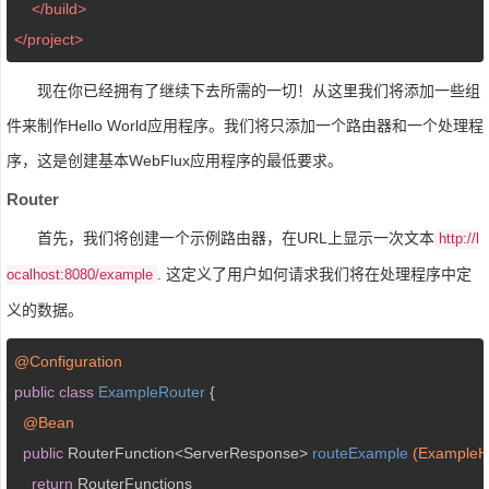
</
build
>
</
project
>
现在你已经拥有了继续下去所需的一切！从这里我们将添加一些组
件来制作Hello World应用程序。我们将只添加一个路由器和一个处理程
序，这是创建基本WebFlux应用程序的最低要求。
Router
首先，我们将创建一个示例路由器，在URL上显示一次文本
http://l
. 这定义了用户如何请求我们将在处理程序中定
ocalhost:8080/example
义的数据。
@Configuration
public
class
ExampleRouter
{

@Bean
public
 RouterFunction<ServerResponse> 
routeExample
(ExampleH
return
 RouterFunctions
