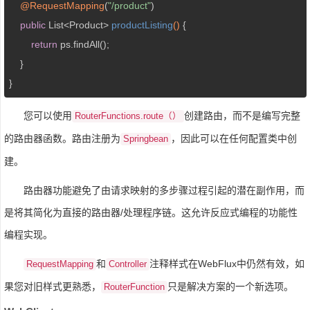
@RequestMapping
(
"/product"
)

public
 List<Product> 
productListing
()
{

return
 ps.findAll();

    }

}
您可以使用
创建路由，而不是编写完整
RouterFunctions.route（）
的路由器函数。路由注册为
，因此可以在任何配置类中创
Springbean
建。
路由器功能避免了由请求映射的多步骤过程引起的潜在副作用，而
是将其简化为直接的路由器/处理程序链。这允许反应式编程的功能性
编程实现。
和
注释样式在WebFlux中仍然有效，如
RequestMapping
Controller
果您对旧样式更熟悉，
只是解决方案的一个新选项。
RouterFunction