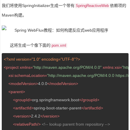
我们将使用SpringInitializer生成一个带有
依赖项的
SpringReactiveWeb
Maven构建。
这将生成一个像下面的
pom.xml
<?xml version="1.0" encoding="UTF-8"?>
<
project
xmlns
=
"http://maven.apache.org/POM/4.0.0"
xmlns:xsi
=
"ht
xsi:schemaLocation
=
"http://maven.apache.org/POM/4.0.0 https:/
<
modelVersion
>
4.0.0
</
modelVersion
>
<
parent
>
<
groupId
>
org.springframework.boot
</
groupId
>
<
artifactId
>
spring-boot-starter-parent
</
artifactId
>
<
version
>
2.4.2
</
version
>
<
relativePath
/>
<!-- lookup parent from repository -->