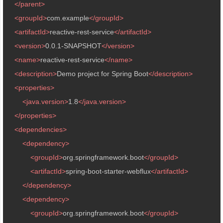
</
parent
>
<
groupId
>
com.example
</
groupId
>
<
artifactId
>
reactive-rest-service
</
artifactId
>
<
version
>
0.0.1-SNAPSHOT
</
version
>
<
name
>
reactive-rest-service
</
name
>
<
description
>
Demo project for Spring Boot
</
description
>
<
properties
>
<
java.version
>
1.8
</
java.version
>
</
properties
>
<
dependencies
>
<
dependency
>
<
groupId
>
org.springframework.boot
</
groupId
>
<
artifactId
>
spring-boot-starter-webflux
</
artifactId
>
</
dependency
>
<
dependency
>
<
groupId
>
org.springframework.boot
</
groupId
>