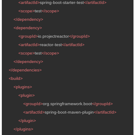
<
artifactId
>
spring-boot-starter-test
</
artifactId
>
<
scope
>
test
</
scope
>
</
dependency
>
<
dependency
>
<
groupId
>
io.projectreactor
</
groupId
>
<
artifactId
>
reactor-test
</
artifactId
>
<
scope
>
test
</
scope
>
</
dependency
>
</
dependencies
>
<
build
>
<
plugins
>
<
plugin
>
<
groupId
>
org.springframework.boot
</
groupId
>
<
artifactId
>
spring-boot-maven-plugin
</
artifactId
>
</
plugin
>
</
plugins
>