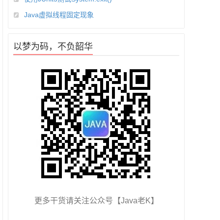
Java虚拟线程固定现象
以梦为码，不负韶华
更多干货请关注公众号【Java老K】