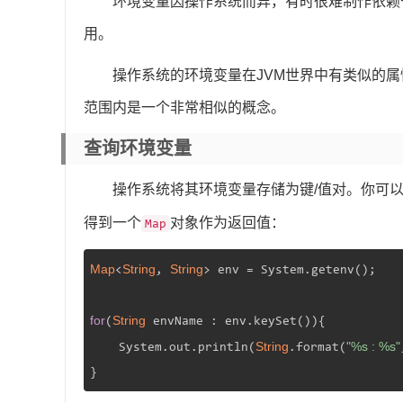
环境变量因操作系统而异，有时很难制作依赖
用。
操作系统的环境变量在JVM世界中有类似的
范围内是一个非常相似的概念。
查询环境变量
操作系统将其环境变量存储为键/值对。你可
得到一个
对象作为返回值：
Map
Map
String
String
<
, 
> env = System.getenv();

for
String
(
 envName : env.keySet()){

String
"%s : %s"
    System.out.println(
.format(
}