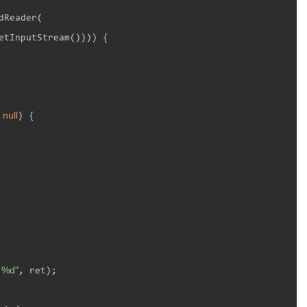
dReader(

etInputStream()))) {

null
 
) {

: %d"
, ret);
