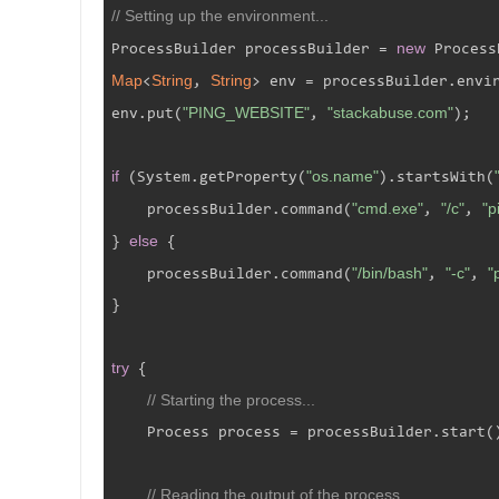
// Setting up the environment...
new
ProcessBuilder processBuilder = 
Map
String
String
<
, 
> env = processBuilder.envir
"PING_WEBSITE"
"stackabuse.com"
env.put(
, 
);

if
"os.name"
 (System.getProperty(
).startsWith(
"cmd.exe"
"/c"
"
    processBuilder.command(
, 
, 
else
} 
 {

"/bin/bash"
"-c"
"
    processBuilder.command(
, 
, 
}

try
 {

// Starting the process...
    Process process = processBuilder.start()
// Reading the output of the process