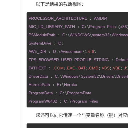
以下是结果的截断视图：
PROCESSOR_ARCHITECTURE
AMD64
 : 
MIC_LD_LIBRARY_PATH
C
Program
Files
x86
 : 
:\
 (
PSModulePath
C
WINDOWS
system32
Windows
 : 
:\
\
\
SystemDrive
C
 : 
AWE_DIR
D
Awesomium
.6
.6
 : 
:\
\1
FPS_BROWSER_USER_PROFILE_STRING
Defaul
 : 
PATHEXT
.COM
.EXE
.BAT
.CMD
.VBS
.VBE
.J
 : 
;
;
;
;
;
;
DriverData
C
Windows
System32
Drivers
Driver
 : 
:\
\
\
\
HerokuPath
E
Heroku
 : 
:\
ProgramData
C
ProgramData
 : 
:\
ProgramW6432
C
Program
Files
 : 
:\
您还可以向它传递一个与变量名称（键）对应