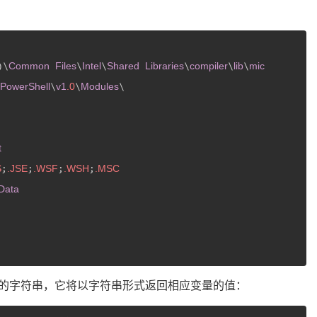
Common
Files
Intel
Shared
Libraries
compiler
lib
mic
)\
\
\
\
\
\
PowerShell
v1
.0
Modules
\
\
t
S
.JSE
.WSF
.WSH
.MSC
;
;
;
;
Data
的字符串，它将以字符串形式返回相应变量的值：