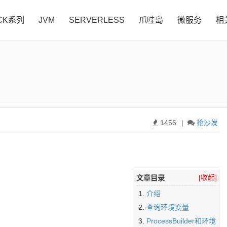
CK系列
JVM
SERVERLESS
爪哇岛
微服务
相
1456
|
抢沙发
[收起]
文章目录
介绍
查询环境变量
ProcessBuilder和环境