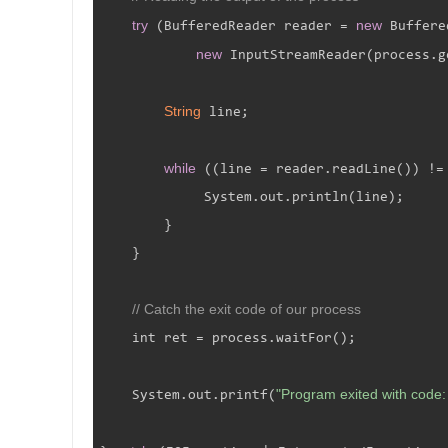
try
new
 (BufferedReader reader = 
 Buffere
new
 InputStreamReader(process.g
String
 line;

while
 ((line = reader.readLine()) !=
             System.out.println(line);

        }

    }

// Catch the exit code of our process
    int ret = process.waitFor();

"Program exited with code
    System.out.printf(