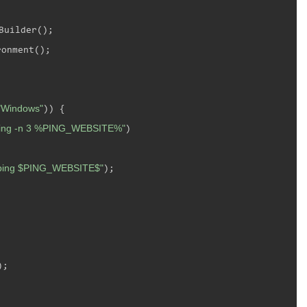
onment();

"Windows"
)) {

ping -n 3 %PING_WEBSITE%"
)

ping $PING_WEBSITE$"
);

;
