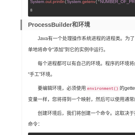
System
.out
.println
System
.getenv
NUMBER_OF_PR
(
("
8
ProcessBuilder和环境
Java有一个处理操作系统进程的进程类。为
单地将命令“添加”到它的实例中运行。
每个进程都可以有自己的环境。程序的环境将
“手工”环境。
要编辑环境，必须使用
的gett
environment()
变量一样，您将得到一个映射，然后可以使用通常
创建环境后，我们将创建一个命令。这取决于
命令：