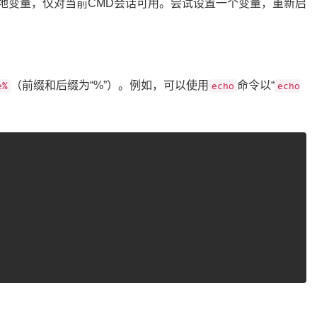
本地变量，仅对当前CMD会话可用。尝试设置一个变量，重新启
（前缀和后缀为“%”）。例如，可以使用
命令以“
e%
echo
echo