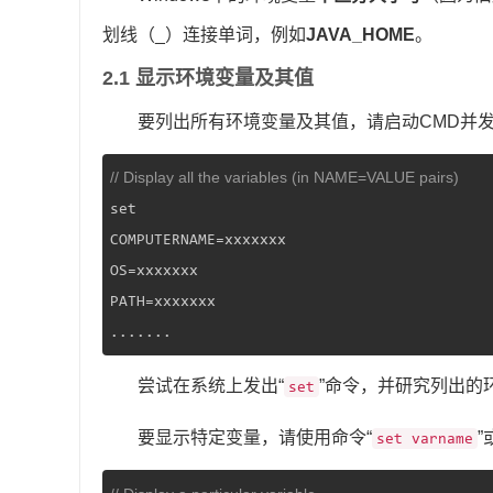
划线（_）连接单词，例如
JAVA_HOME
。
2.1 显示环境变量及其值
要列出所有环境变量及其值，请启动CMD并发
// Display all the variables (in NAME=VALUE pairs)
set

COMPUTERNAME=xxxxxxx

OS=xxxxxxx

PATH=xxxxxxx

.......
尝试在系统上发出“
”命令，并研究列出的
set
要显示特定变量，请使用命令“
”
set varname