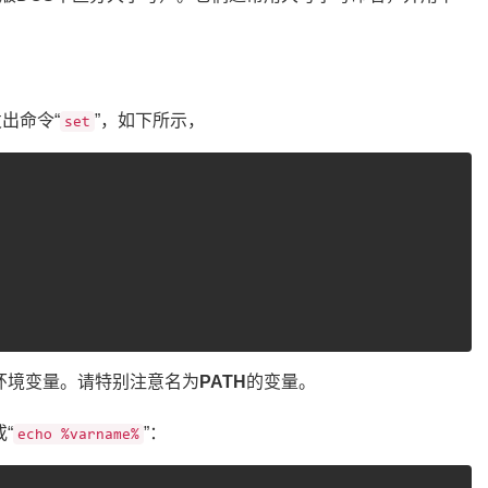
出命令“
”，如下所示，
set
环境变量。请特别注意名为
PATH
的变量。
或“
”：
echo %varname%