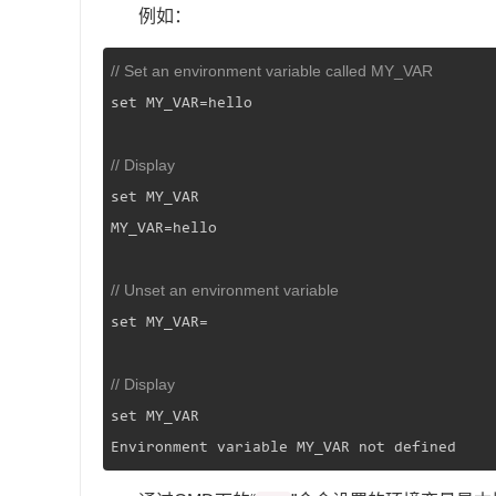
例如：
// Set an environment variable called MY_VAR
set MY_VAR=hello

// Display
set MY_VAR

MY_VAR=hello

// Unset an environment variable
set MY_VAR=

// Display
set MY_VAR

Environment variable MY_VAR not defined