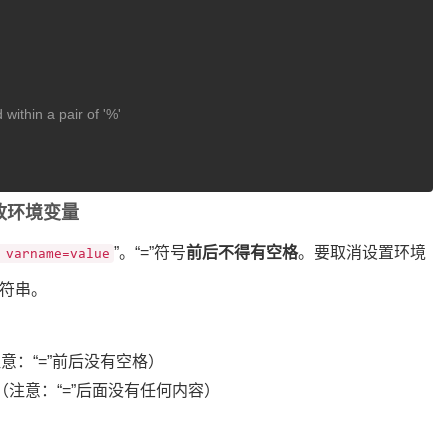
within a pair of '%'
/更改环境变量
”。“=”符号
前后不得有空格
。要取消设置环境
 varname=value
字符串。
意：“=”前后没有空格）
注意：“=”后面没有任何内容）