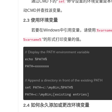
通过CMD下的“
”命令设置的环境变量是
set
动CMD并查找该变量。
2.3 使用环境变量
若要在Windows中引用变量，请使用
%varnam
”的形式打印变量的值。
%varname%
// Display the PATH environment variable
echo %PATH%

PATH=xxxxxxx

// Append a directory in front of the existing PATH
set PATH=c:\myBin;%PATH%

PATH=c:\myBin;[existing entries]
2.4 如何永久添加或更改环境变量