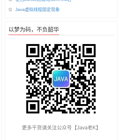
Java虚拟线程固定现象
以梦为码，不负韶华
更多干货请关注公众号【Java老K】