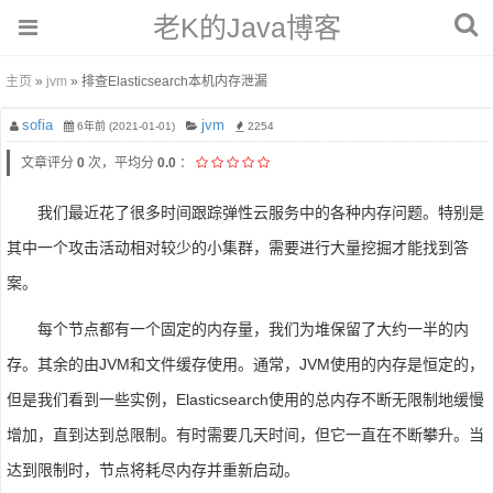
老K的Java博客
主页
»
jvm
» 排查Elasticsearch本机内存泄漏
sofia
jvm
6年前 (2021-01-01)
2254
文章评分
0
次，平均分
0.0
：
我们最近花了很多时间跟踪弹性云服务中的各种内存问题。特别是
其中一个攻击活动相对较少的小集群，需要进行大量挖掘才能找到答
案。
每个节点都有一个固定的内存量，我们为堆保留了大约一半的内
存。其余的由JVM和文件缓存使用。通常，JVM使用的内存是恒定的，
但是我们看到一些实例，Elasticsearch使用的总内存不断无限制地缓慢
增加，直到达到总限制。有时需要几天时间，但它一直在不断攀升。当
达到限制时，节点将耗尽内存并重新启动。