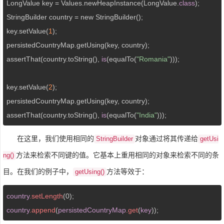
LongValue key = Values.newHeapInstance(LongValue.
class
);

StringBuilder country = new StringBuilder();

key.setValue(
1
);

persistedCountryMap.getUsing(key, country);

assertThat(country.toString(), 
is
(equalTo(
"Romania"
)));

key.setValue(
2
);

persistedCountryMap.getUsing(key, country);

assertThat(country.toString(), 
is
(equalTo(
"India"
)));
在这里，我们使用相同的
对象通过将其传递给
StringBuilder
getUsi
方法来检索不同键的值。它基本上重用相同的对象来检索不同的条
ng()
目。在我们的例子中，
方法等效于：
getUsing()
country
.setLength
country
.append
(
persistedCountryMap
.get
(
key
));