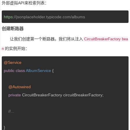
外部虚拟API来检索列表：
https:
//jsonplaceholder.typicode.com/albums
创建断路器
让我们创建第一个断路器。我们将从注入
CircuitBreakerFactory bea
的实例开始：
n
@Service
public
class
AlbumService
{

@Autowired
private
 CircuitBreakerFactory circuitBreakerFactory;

//... 
}