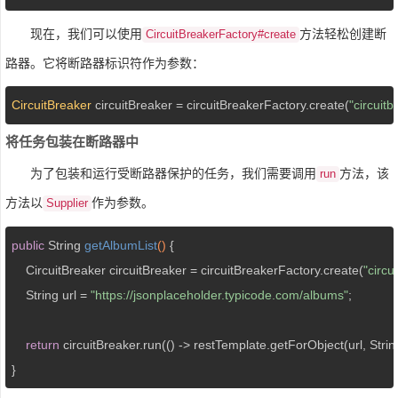
现在，我们可以使用
方法轻松创建断
CircuitBreakerFactory#create
路器。它将断路器标识符作为参数：
CircuitBreaker
 circuitBreaker = circuitBreakerFactory.create(
"circuitb
将任务包装在断路器中
为了包装和运行受断路器保护的任务，我们需要调用
方法，该
run
方法以
作为参数。
Supplier
public
 String 
getAlbumList
()
{

    CircuitBreaker circuitBreaker = circuitBreakerFactory.create(
"circu
    String url = 
"https://jsonplaceholder.typicode.com/albums"
;

return
 circuitBreaker.run(() -> restTemplate.getForObject(url, Strin
}