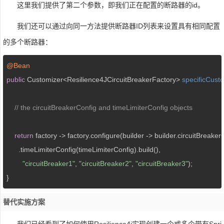
这里我们提供了第二个参数，即我们正在配置的断路器的id。
我们还可以通过向同一方法提供断路器ID列表来设置具有相同配置
的多个断路器：
@Bean
public
 Customizer<Resilience4JCircuitBreakerFactory> 
specificCust
// the circuitBreakerConfig and timeLimiterConfig objects
return
 factory -> factory.configure(builder -> builder.circuitBreaker
      .timeLimiterConfig(timeLimiterConfig).build(),

"circuitBreaker1"
, 
"circuitBreaker2"
, 
"circuitBreaker3"
);

}
替代实施方案
我们已经看到了如何使用Resilience4j实现创建一个或多个带有Spri