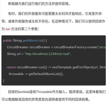
断路器为我们运行我们的方法并提供容错。
有时，我们的外部服务可能需要太长时间才能响应，引发意外异
常，或者外部服务或主机不存在。在这种情况下，我们可以提供回退作
为
方法的第二个参数：
run
public
 String 
getAlbumList
()
{

    CircuitBreaker circuitBreaker = circuitBreakerFactory.create(
"circu
    String url = 
"http://localhost:1234/not-real"
;

return
 circuitBreaker.run(() -> restTemplate.getForObject(url, Strin
      throwable -> getDefaultAlbumList());

}
回退的lambda接收Throwable作为输入，描述错误。这意味着我们
可以根据触发回退的异常类型向调用者提供不同的回退结果。