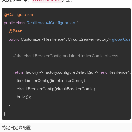
入定制bean中。
方法：
configureDefault
@Configuration
public
class
Resilience4JConfiguration
{

@Bean
public
 Customizer<Resilience4JCircuitBreakerFactory> 
globalCus
// the circuitBreakerConfig and timeLimiterConfig objects
return
 factory -> factory.configureDefault(id -> 
new
 Resilience4J
          .timeLimiterConfig(timeLimiterConfig)

          .circuitBreakerConfig(circuitBreakerConfig)

          .build());

    } 

}
特定自定义配置