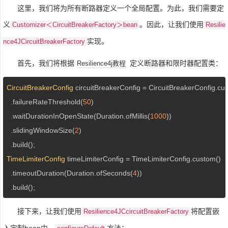
这里，我们将为所有断路器定义一个全局配置。为此，我们需要定
义
。因此，让我们使用
Customizer＜CircuitBreakerFactory＞bean
Resilie
实现。
nce4JCircuitBreakerFactory
首先，我们将根据
定义断路器和限时器配置类：
Resilience4j教程
CircuitBreakerConfig
 circuitBreakerConfig = CircuitBreakerConfig.cus
  .failureRateThreshold(
50
)

  .waitDurationInOpenState(Duration.ofMillis(
1000
))

  .slidingWindowSize(
2
)

TimeLimiterConfig
 timeLimiterConfig = TimeLimiterConfig.custom()

  .timeoutDuration(Duration.ofSeconds(
4
))

  .build();
接下来，让我们使用
将配置嵌
Resilience4JCcircuitBreakerFactory