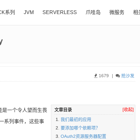
CK系列
JVM
SERVERLESS
爪哇岛
微服务
相
y
1679
|
抢沙发
[收起]
文章目录
能是一个令人望而生畏
我们最初的应用
一系列事件，这些事
要添加哪个依赖项？
OAuth2资源服务器配置