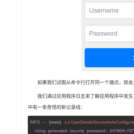
如果我们试图从命令行打开同一个端点，就会立即得
我们通过应用程序日志来了解应用程序中发生
中有一条奇怪的新记录线：
INFO
---
[main]
.s
.s
.UserDetailsServiceAutoConfigura
Using
generated
security
password
fcf786f4-79
: 