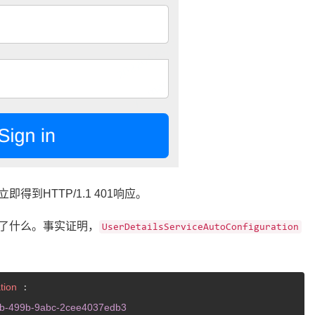
到HTTP/1.1 401响应。
了什么。事实证明，
UserDetailsServiceAutoConfiguration
tion
 :

7b-499b-9abc-2cee4037edb3