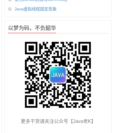
Java虚拟线程固定现象
以梦为码，不负韶华
更多干货请关注公众号【Java老K】