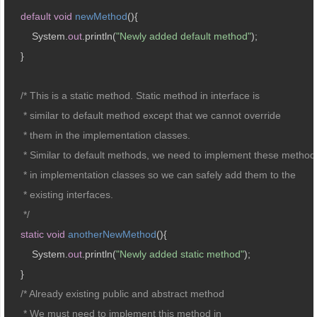
default
void
newMethod
(
)
{  

        System.
out
.println(
"Newly added default method"
);  

    }  

/* This is a static method. Static method in interface is

     * similar to default method except that we cannot override 

     * them in the implementation classes.

     * Similar to default methods, we need to implement these methods
     * in implementation classes so we can safely add them to the 

     * existing interfaces.

     */
static
void
anotherNewMethod
(
)
{

    	System.
out
.println(
"Newly added static method"
);

    }

/* Already existing public and abstract method

     * We must need to implement this method in 
