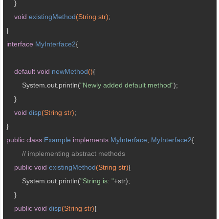
    }  

void
existingMethod
(String str)
;  

interface
MyInterface2
{  

default
void
newMethod
()
{  

        System.out.println(
"Newly added default method"
);  

    }  

void
disp
(String str)
;  

public
class
Example
implements
MyInterface
, 
MyInterface2
{ 

// implementing abstract methods
public
void
existingMethod
(String str)
{           

        System.out.println(
"String is: "
+str);  

    }  

public
void
disp
(String str)
{
