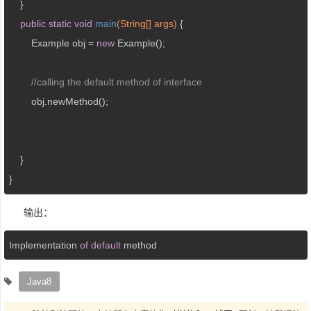
    }  

public
static
void
main
(String[] args)
{  

    	Example obj = 
new
 Example();

//calling the default method of interface
        obj.newMethod();     

    }  

}
输出：
Implementation 
of
default
 method
Java8