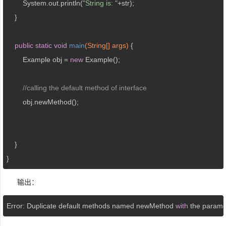
    	System.out.println(
"String is: "
+str); 

    }

public
static
void
main
(String[] args)
{  

    	Example obj = 
new
 Example();

//calling the default method of interface
        obj.newMethod();     

    }  

}
输出：
Error: Duplicate default methods named newMethod 
with
 the parame