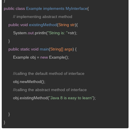
public
class
Example
implements
MyInterface
{ 

// implementing abstract method
public
void
existingMethod
(
String str
)
{           

        System.
out
.println(
"String is: "
+str);  

    }  

public
static
void
main
(
String[] args
) 
{  

    	Example obj = 
new
 Example();

//calling the default method of interface
        obj.newMethod();     

//calling the abstract method of interface
        obj.existingMethod(
"Java 8 is easy to learn"
); 

    }  

}