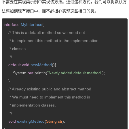
不需要在实现类示例中实现该方法。通过这种方式，我们可以将默认方
法添加到现有接口中，而不必担心实现这些接口的类。
interface
MyInterface
{  

/* This is a default method so we need not

     * to implement this method in the implementation 

     * classes  

     */
default
void
newMethod
(
)
{  

        System.
out
.println(
"Newly added default method"
);  

    }  

/* Already existing public and abstract method

     * We must need to implement this method in 

     * implementation classes.

     */
void
existingMethod
(
String str
)
;  
