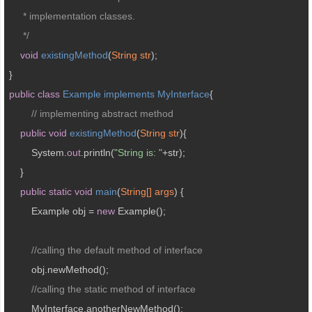
     * implementation classes.

     */
void
existingMethod
(
String str
)
;  

public
class
Example
implements
MyInterface
{ 

// implementing abstract method
public
void
existingMethod
(
String str
)
{           

        System.
out
.println(
"String is: "
+str);  

    }  

public
static
void
main
(
String[] args
) 
{  

    	Example obj = 
new
 Example();

//calling the default method of interface
        obj.newMethod();     

//calling the static method of interface
        MyInterface.anotherNewMethod();
