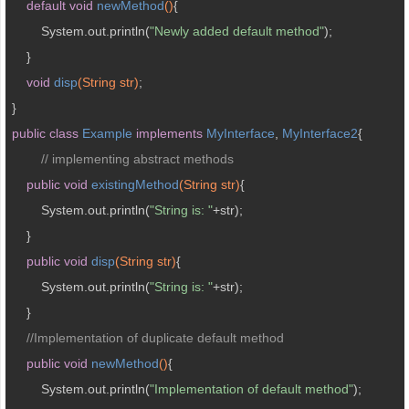
default
void
newMethod
()
{  

        System.out.println(
"Newly added default method"
);  

    }  

void
disp
(String str)
;  

public
class
Example
implements
MyInterface
, 
MyInterface2
{ 

// implementing abstract methods
public
void
existingMethod
(String str)
{           

        System.out.println(
"String is: "
+str);  

    }  

public
void
disp
(String str)
{

    	System.out.println(
"String is: "
+str); 

    }

//Implementation of duplicate default method
public
void
newMethod
()
{  

        System.out.println(
"Implementation of default method"
);  
