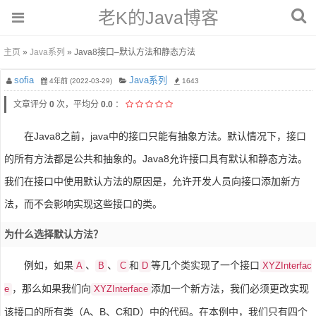
老K的Java博客
主页
»
Java系列
» Java8接口–默认方法和静态方法
sofia
Java系列
4年前 (2022-03-29)
1643
文章评分
0
次，平均分
0.0
：
在Java8之前，java中的接口只能有抽象方法。默认情况下，接口
的所有方法都是公共和抽象的。Java8允许接口具有默认和静态方法。
我们在接口中使用默认方法的原因是，允许开发人员向接口添加新方
法，而不会影响实现这些接口的类。
为什么选择默认方法？
例如，如果
、
、
和
等几个类实现了一个接口
A
B
C
D
XYZInterfac
，那么如果我们向
添加一个新方法，我们必须更改实现
e
XYZInterface
该接口的所有类（A、B、C和D）中的代码。在本例中，我们只有四个