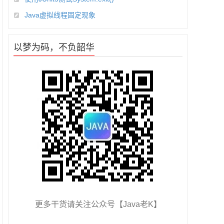
Java虚拟线程固定现象
以梦为码，不负韶华
更多干货请关注公众号【Java老K】