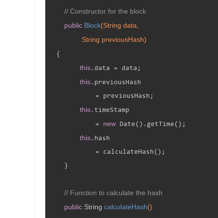
// Constructor for the block
public
Block
(String data,

                 String previousHash)
{

this
.data = data;

this
.previousHash

            = previousHash;

this
.timeStamp

new
            = 
 Date().getTime();

this
.hash

            = calculateHash();

    }

// Function to calculate the hash
public
 String 
calculateHash
()