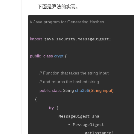
下面是算法的实现。
// Java program for Generating Hashes
import
 java.security.MessageDigest;

public
class
crypt
{

// Function that takes the string input
// and returns the hashed string.
public
static
 String 
sha256
(String input)
{

try
 {

            MessageDigest sha

                = MessageDigest

                      .getInstance(
