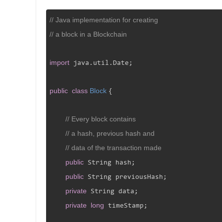
// Java implementation for creating
// a block in a Blockchain
import
 java.util.Date;

public
class
Block
{

// Every block contains
// a hash, previous hash and
// data of the transaction made
public
 String hash;

public
 String previousHash;

private
 String data;

private
long
 timeStamp;
