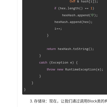
0xff
 & hash[i]);

if
1
 (hex.length() == 
)

'0'
                    hexHash.append(
);

                hexHash.append(hex);

                i++;

            }

return
 hexHash.toString();

        }

catch
 (Exception e) {

throw
new
 RuntimeException(e);

        }

    }

}
3. 存储块：现在，让我们通过调用Block类的构