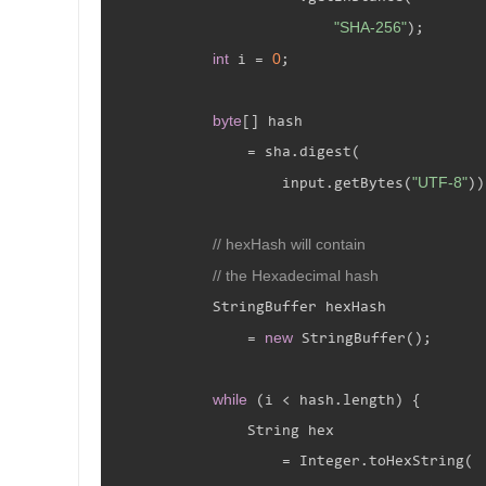
"SHA-256"
);

int
0
 i = 
;

byte
[] hash

                = sha.digest(

"UTF-8"
                    input.getBytes(
))
// hexHash will contain
// the Hexadecimal hash
            StringBuffer hexHash

new
                = 
 StringBuffer();

while
 (i < hash.length) {

                String hex

                    = Integer.toHexString(
