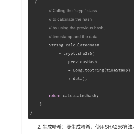
{

// Calling the "crypt" class
// to calculate the hash
// by using the previous hash,
// timestamp and the data
        String calculatedhash

            = crypt.sha256(

                previousHash

                + Long.toString(timeStamp)

                + data);

return
 calculatedhash;

    }

}
2. 生成哈希：要生成哈希，使用SHA256算法