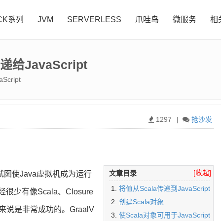
CK系列
JVM
SERVERLESS
爪哇岛
微服务
相
给JavaScript
cript
1297
|
抢沙发
[收起]
文章目录
试图使Java虚拟机成为运行
将值从Scala传递到JavaScript
有像Scala、Closure
创建Scala对象
说是非常成功的。GraalV
使Scala对象可用于JavaScript