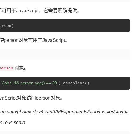
用于JavaScript。它需要明确提供。
erson对象可用于JavaScript。
对象。
person
 'John' && person.age() == 20"
ript对象访问person对象。
ithub.com/phatak-dev/GraalVMExperiments/blob/master/src/ma
sToJs.scala