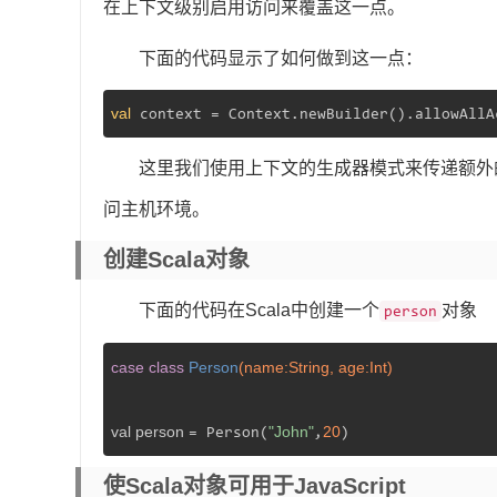
在上下文级别启用访问来覆盖这一点。
下面的代码显示了如何做到这一点：
val
 context = Context.newBuilder().allowAllA
这里我们使用上下文的生成器模式来传递额外
问主机环境。
创建Scala对象
下面的代码在Scala中创建一个
对象
person
case
class
Person
(name:String, age:Int)
val person 
"John"
20
= Person(
,
)
使Scala对象可用于JavaScript