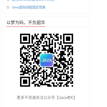
Java虚拟线程固定现象
以梦为码，不负韶华
更多干货请关注公众号【Java老K】