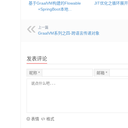
基于GraalVM构建的Flowable
JIT优化之循环展开
+SpringBoot本地...
上一篇
GraalVM系列之四-跨语言传递对象
发表评论
昵称 *
邮箱 *
表情
格式