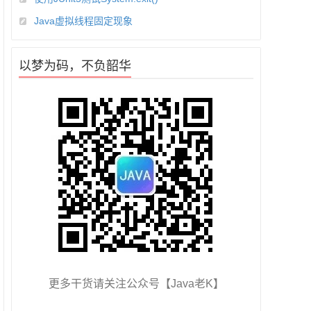
Java虚拟线程固定现象
以梦为码，不负韶华
更多干货请关注公众号【Java老K】