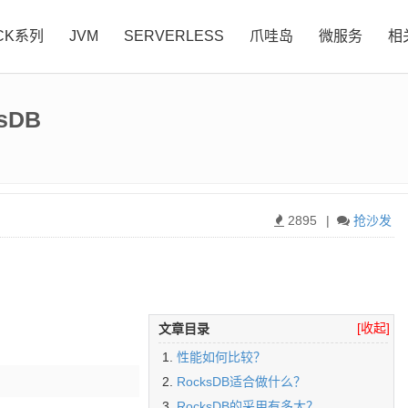
CK系列
JVM
SERVERLESS
爪哇岛
微服务
相
sDB
2895
|
抢沙发
[收起]
文章目录
性能如何比较？
RocksDB适合做什么？
RocksDB的采用有多大？