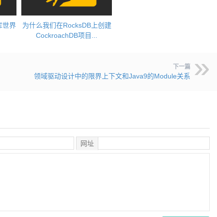
库世界
为什么我们在RocksDB上创建
CockroachDB项目...
下一篇
领域驱动设计中的限界上下文和Java9的Module关系
网址