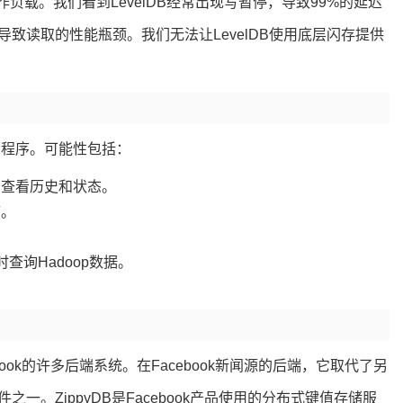
作负载。我们看到LevelDB经常出现写暂停，导致99%的延迟
致读取的性能瓶颈。我们无法让LevelDB使用底层闪存提供
用程序。可能性包括：
的查看历史和状态。
序。
查询Hadoop数据。
book的许多后端系统。在Facebook新闻源的后端，它取代了另
。ZippyDB是Facebook产品使用的分布式键值存储服