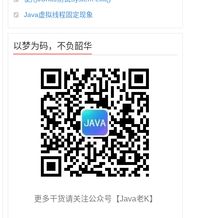
Java虚拟线程固定现象
以梦为码，不负韶华
更多干货请关注公众号【Java老K】