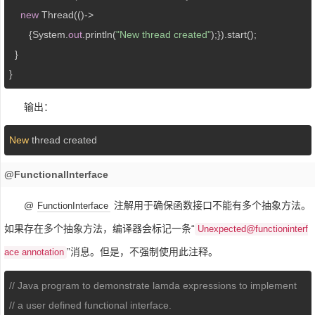
new
 Thread(()-> 

       {System.
out
.println(
"New thread created"
);}).start(); 

  } 

} 
输出：
New
 thread created
@FunctionalInterface
@
注解用于确保函数接口不能有多个抽象方法。
FunctionInterface
如果存在多个抽象方法，编译器会标记一条“
Unexpected@functioninterf
”消息。但是，不强制使用此注释。
ace annotation
// Java program to demonstrate lamda expressions to implement 
// a user defined functional interface. 