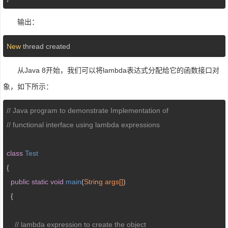
输出：
New
 thread created
从Java 8开始，我们可以将lambda表达式分配给它的函数接口对
象，如下所示：
// Java program to demonstrate Implementation of 
// functional interface using lambda expressions 
class
Test
{ 

public
static
void
main
(
String args[]
) 

{ 

// lambda expression to create the object 