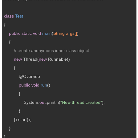
class
Test
{ 

public
static
void
main
(
String args[]
) 

{ 

// create anonymous inner class object 
new
 Thread(
new
 Runnable() 

        { 

            @
Override

public
void
run
(
) 

{ 

                System.
out
.println(
"New thread created"
); 

            } 

        }).start(); 

    } 

} 