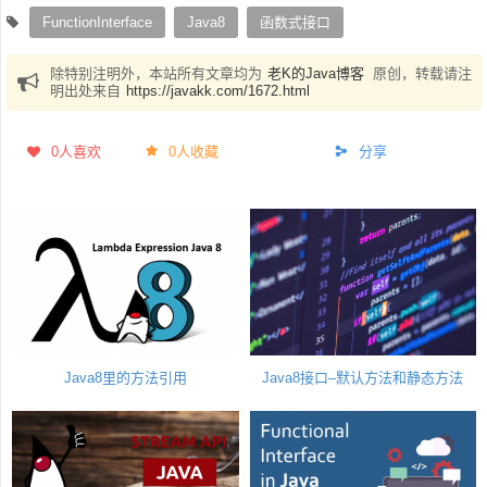
FunctionInterface
Java8
函数式接口
除特别注明外，本站所有文章均为
老K的Java博客
原创，转载请注
明出处来自
https://javakk.com/1672.html
0
人喜欢
0人收藏
分享
Java8里的方法引用
Java8接口–默认方法和静态方法