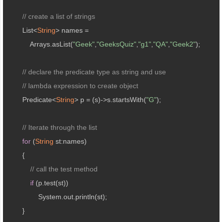
// create a list of strings 
        List<
String
> names = 

            Arrays.asList(
"Geek"
,
"GeeksQuiz"
,
"g1"
,
"QA"
,
"Geek2"
); 

// declare the predicate type as string and use 
// lambda expression to create object 
        Predicate<
String
> p = (s)->s.startsWith(
"G"
); 

// Iterate through the list 
for
 (
String
 st:names) 

        { 

// call the test method 
if
 (p.test(st)) 

                System.out.println(st); 

        } 
