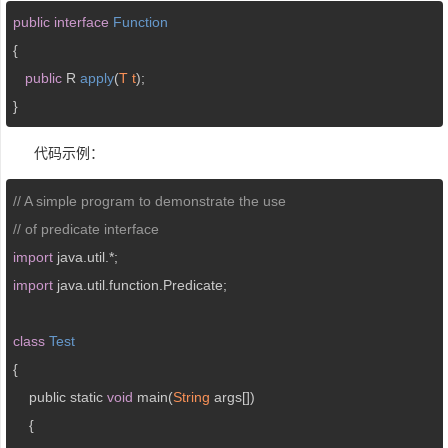
public
interface
Function
{

public
 R 
apply
(
T t
)
;

}
代码示例：
// A simple program to demonstrate the use 
// of predicate interface 
import
import
 java.util.function.Predicate; 

class
Test
{ 

    public static 
void
 main(
String
 args[]) 

    { 
