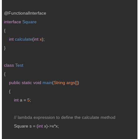
interface
Square
{ 

int
calculate
(
int
 x
)
; 

} 

class
Test
{ 

public
static
void
main
(
String args[]
) 

{ 

int
 a = 
5
; 

// lambda expression to define the calculate method 
        Square s = (
int
 x)->x*x; 
