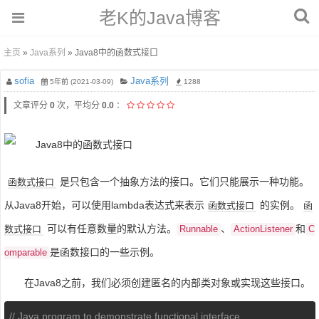
老K的Java博客
主页
»
Java系列
» Java8中的函数式接口
sofia
Java系列
5年前 (2021-03-09)
1288
文章评分
0
次，平均分
0.0
：
是只包含一个抽象方法的接口。它们只能展示一种功能。
函数式接口
从Java8开始，可以使用lambda表达式来表示
的实例。
函数式接口
函
可以有任意数量的默认方法。
、
和
数式接口
Runnable
ActionListener
C
是函数接口的一些示例。
omparable
在Java8之前，我们必须创建匿名的内部类对象或实现这些接口。
// Java program to demonstrate functional interface 