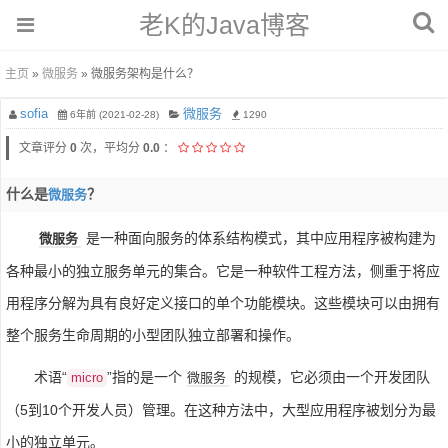
老K的Java博客
主页
»
微服务
» 微服务架构是什么？
sofia
微服务
6年前 (2021-02-28)
1290
文章评分
0
次，平均分
0.0
：
什么是
？
微服务
是一种面向服务的体系结构模式，其中应用程序被构建为
微服务
各种最小的独立服务单元的集合。它是一种软件工程方法，侧重于将应
用程序分解为具有良好定义接口的单个功能模块。这些模块可以由拥有
整个服务生命周期的小型团队独立部署和操作。
术语“
”指的是一个
的规模，它必须由一个开发团队
微服务
micro
（5到10个开发人员）管理。在这种方法中，大型应用程序被划分为最
小的独立单元。