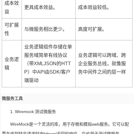
成本效
更具成本效益。
成本效益较低。
益
可扩展
与微服务相比更少。
高度可扩展。
性
业务逻辑组件存储在单
服务域简单有线协议
业务逻辑可以跨域、跨
业务逻
（带XMLJSON的HTT
企业服务总线，就像服
辑
P）中API由SDK/客户
务中间件之间的层一样
端驱动
微服务工具
1. Wiremock:测试微服务
WireMock是一个灵活的库，用于存根和模拟web服务。它可以配
置在收到特定请求时由httpapi返回的响应。它也用于测试微服务。