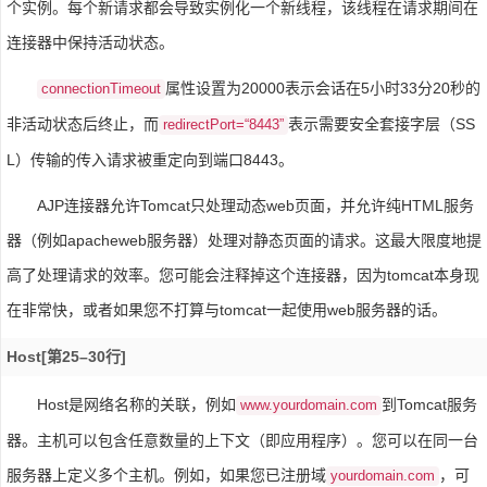
个实例。每个新请求都会导致实例化一个新线程，该线程在请求期间在
连接器中保持活动状态。
属性设置为20000表示会话在5小时33分20秒的
connectionTimeout
非活动状态后终止，而
表示需要安全套接字层（SS
redirectPort=“8443”
L）传输的传入请求被重定向到端口8443。
AJP连接器允许Tomcat只处理动态web页面，并允许纯HTML服务
器（例如apacheweb服务器）处理对静态页面的请求。这最大限度地提
高了处理请求的效率。您可能会注释掉这个连接器，因为tomcat本身现
在非常快，或者如果您不打算与tomcat一起使用web服务器的话。
Host[第25–30行]
Host是网络名称的关联，例如
到Tomcat服务
www.yourdomain.com
器。主机可以包含任意数量的上下文（即应用程序）。您可以在同一台
服务器上定义多个主机。例如，如果您已注册域
，可
yourdomain.com