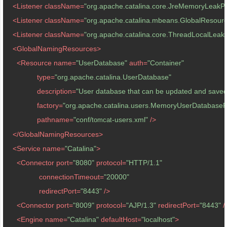
<
Listener
className
=
"org.apache.catalina.core.JreMemoryLeakPr
<
Listener
className
=
"org.apache.catalina.mbeans.GlobalResource
<
Listener
className
=
"org.apache.catalina.core.ThreadLocalLeakP
<
GlobalNamingResources
>
<
Resource
name
=
"UserDatabase"
auth
=
"Container"
type
=
"org.apache.catalina.UserDatabase"
description
=
"User database that can be updated and saved
factory
=
"org.apache.catalina.users.MemoryUserDatabaseF
pathname
=
"conf/
-users.xml"
 />
tomcat
</
GlobalNamingResources
>
<
Service
name
=
"Catalina"
>
<
Connector
port
=
"8080"
protocol
=
"HTTP/1.1"
connectionTimeout
=
"20000"
redirectPort
=
"8443"
 />
<
Connector
port
=
"8009"
protocol
=
"AJP/1.3"
redirectPort
=
"8443"
 /
<
Engine
name
=
"Catalina"
defaultHost
=
"localhost"
>