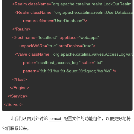
<
Realm
className
=
"org.apache.catalina.realm.LockOutRealm"
<
Realm
className
=
"org.apache.catalina.realm.UserDatabas
resourceName
=
"UserDatabase"
/>
</
Realm
>
<
Host
name
=
"localhost"
appBase
=
"webapps"
unpackWARs
=
"true"
autoDeploy
=
"true"
>
<
Valve
className
=
"org.apache.catalina.valves.AccessLogValv
prefix
=
"localhost_access_log."
suffix
=
".txt"
pattern
=
"%h %l %u %t &quot;%r&quot; %s %b"
 />
</
Host
>
</
Engine
>
</
Service
>
</
Server
>
让我们从内到外讨论
配置文件的功能组件，以便更好地将
tomcat
它们联系起来。