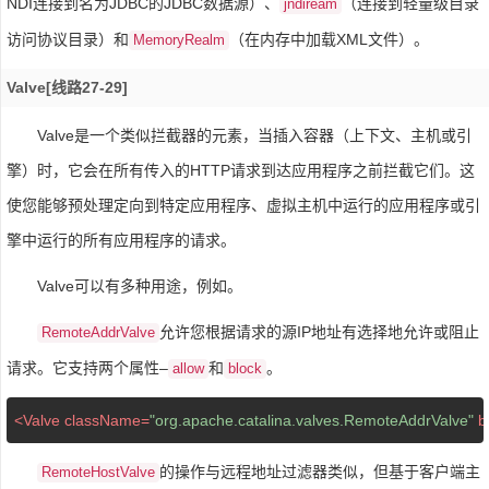
NDI连接到名为JDBC的JDBC数据源）、
（连接到轻量级目录
jndiream
访问协议目录）和
（在内存中加载XML文件）。
MemoryRealm
Valve[线路27-29]
Valve是一个类似拦截器的元素，当插入容器（上下文、主机或引
擎）时，它会在所有传入的HTTP请求到达应用程序之前拦截它们。这
使您能够预处理定向到特定应用程序、虚拟主机中运行的应用程序或引
擎中运行的所有应用程序的请求。
Valve可以有多种用途，例如。
允许您根据请求的源IP地址有选择地允许或阻止
RemoteAddrValve
请求。它支持两个属性–
和
。
allow
block
<
Valve
className
=
"org.apache.catalina.valves.RemoteAddrValve"
b
的操作与远程地址过滤器类似，但基于客户端主
RemoteHostValve