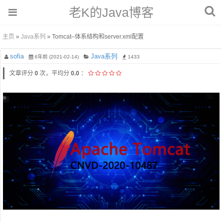
老K的Java博客
主页
»
Java系列
» Tomcat–体系结构和server.xml配置
sofia
Java系列
6年前 (2021-02-14)
1433
文章评分
0
次，平均分
0.0
：