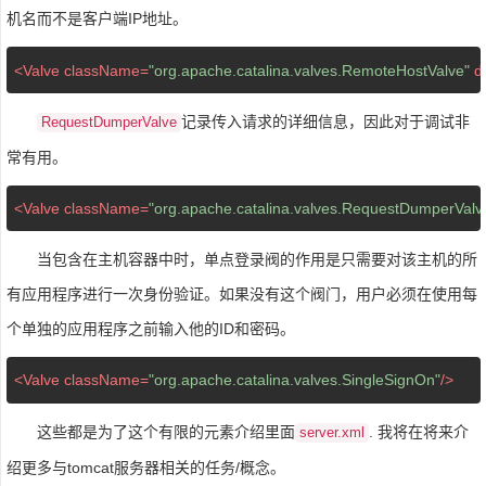
机名而不是客户端IP地址。
<
Valve
className
=
"org.apache.catalina.valves.RemoteHostValve"
d
记录传入请求的详细信息，因此对于调试非
RequestDumperValve
常有用。
<
Valve
className
=
"org.apache.catalina.valves.RequestDumperValv
当包含在主机容器中时，单点登录阀的作用是只需要对该主机的所
有应用程序进行一次身份验证。如果没有这个阀门，用户必须在使用每
个单独的应用程序之前输入他的ID和密码。
<
Valve
className
=
"org.apache.catalina.valves.SingleSignOn"
/>
这些都是为了这个有限的元素介绍里面
. 我将在将来介
server.xml
绍更多与tomcat服务器相关的任务/概念。