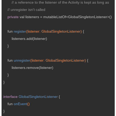
// a reference to the listener of the Activity is kept as long as 
// unregister isn't called
private
 val listeners = mutableListOf<GlobalSingletonListener>()

fun 
register
(listener: GlobalSingletonListener)
{

        listeners.add(listener)

    }

fun 
unregister
(listener: GlobalSingletonListener)
{

        listeners.remove(listener)

    }

}

interface
GlobalSingletonListener
{

fun 
onEvent
()
}