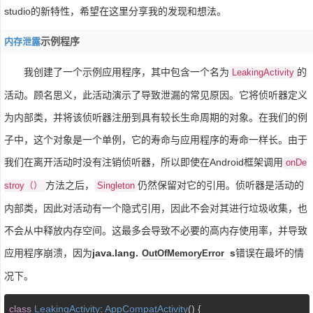
studio的新特性，希望在这里分享我的发现和想法。
示例程序
内存泄露
我创建了一个示例应用程序，其中包含一个名为
的
LeakingActivity
活动。顾名思义，此活动演示了导致泄漏的常见原因。它将侦听器定义
为内部类，并将该侦听器注册到具有较长生命周期的对象。在我们的例
子中，这个对象是一个单例，它的寿命与应用程序的寿命一样长。由于
我们在离开活动时没有注销侦听器，所以即使在Android框架调用
onDe
方法之后，
仍然保留对它的引用。侦听器是活动的
stroy（）
Singleton
内部类，因此对活动有一个隐式引用，因此不会对其进行垃圾收集，也
不会从中释放内存空间。这最多会导致不必要的高内存使用率，并导致
应用程序崩溃，因为
java.lang.
s
错误在最坏的情
OutOfMemoryError
况下。
class
LeakingActivity
: 
AppCompatActivity
() 
{
