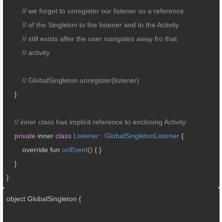
// we forget to unregister our listener so a reference
// of the Singleton to the listener and to the Activity
// still exists after the user navigates away fro that
// activity
// GlobalSingleton.unregister(listener)
    }

// inner class has implicit reference to enclosing Activity
private
 inner 
class
Listener
 : 
GlobalSingletonListener
{

override fun 
onEvent
()
{ }

    }

}
object GlobalSingleton {
