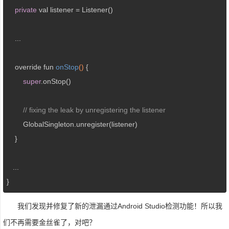
private
 val listener = Listener()

    ...

override fun 
onStop
()
{

super
.onStop()

// fixing the leak by unregistering the listener
      	GlobalSingleton.unregister(listener)

    }

   ...

}
我们发现并修复了新的泄漏通过Android Studio检测功能！所以我
们不再需要金丝雀了，对吧？