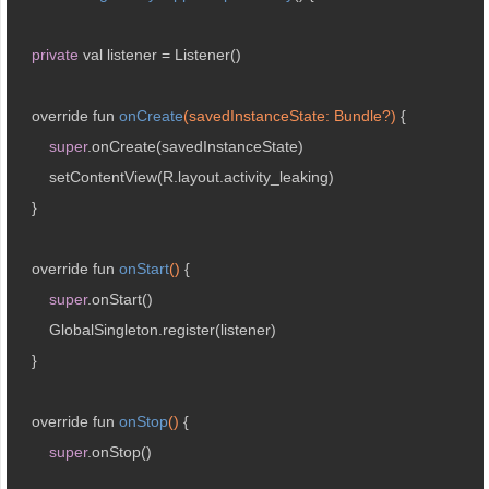
private
 val listener = Listener()

override fun 
onCreate
(savedInstanceState: Bundle?)
{

super
.onCreate(savedInstanceState)

        setContentView(R.layout.activity_leaking)

    }

override fun 
onStart
()
{

super
.onStart()

        GlobalSingleton.register(listener)

    }

override fun 
onStop
()
{

super
.onStop()
