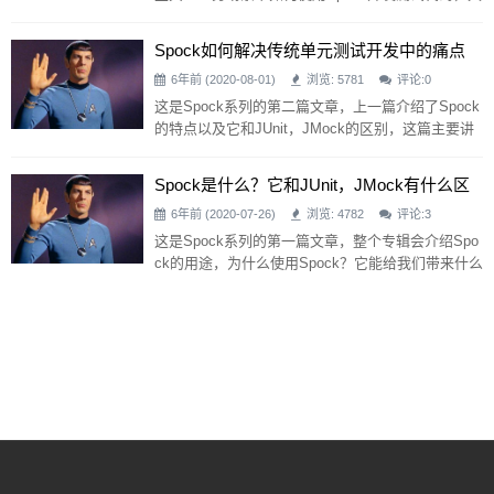
本
体功能和用法，以及groovy语法特点等(为方便演
示，所有业务代码均为示例代码) Spock自带的mock
Spock如何解决传统单元测试开发中的痛点
用法 在上一篇讲单元测试代码可读性和维护性的问
6年前 (2020-08-01)
浏览: 5781
评论:
0
题时举了一种业务场景，即接口调用，我们的用户
服务需要调用用户中心接口获取用户信息，代码如
这是Spock系列的第二篇文章，上一篇介绍了Spock
下： /** * 用户服务 * @author 公众号:Ja
的特点以及它和JUnit，JMock的区别，这篇主要讲
下我们平时写单元测试过程中遇到的几种常见问
题，分别使用JUnit和Spock如何解决，通过对比的
Spock是什么？它和JUnit，JMock有什么区
方式给大家一个整体认识。 一. 单元测试代码开发的
别？
6年前 (2020-07-26)
浏览: 4782
评论:
3
成本和效率 复杂场景的业务代码，在分支(if/else)很
多的情况下，编写单测代码的成本会相应增加，正
这是Spock系列的第一篇文章，整个专辑会介绍Spo
常的业务代码或许只有几十行，但为了测试这个功
ck的用途，为什么使用Spock？它能给我们带来什么
好处？它和JUnit、JMock、Mockito有什么区别？我
们平时写单元测试代码的常见问题和痛点，Spock又
是如何解决的，Spock的代码怎么编写以及Spock的
优势和缺点等内容，让大家对Spock有个客观的了
解。 Spock是什么？ 斯波克是国外一款优秀的测试
框架，基于BDD思想，功能强大