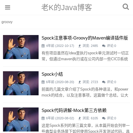
老K的Java博客
groovy
Spock注意事项-Groovy的maven编译插件版
本不兼容问题
4年前 (2022-10-17)
浏览: 2485
评论:
0
有些项目虽然在Idea里执行spock单元测试时一切正
常，但通过maven执行或在公司内部一些CICD系统
中运行spock的单测时可能会遇到以下异常： Execu
tion default of goal org.codehaus.gmavenplus:gma
Spock小结
venplus-plugin:1.6:compileTests failed 或者是这种
6年前 (2020-08-20)
浏览: 2723
评论:
0
异常： Unable to determine Gro
前面的几篇文章介绍了Spock的各种语法，和power
mock的结合，以及注意事项，这篇做个总结，让大
家对Spock有个全面客观的了解 Spock优点 遵循BD
D模式、功能强大、语义规范、可读性好、易于维
Spock代码讲解-Mock第三方依赖
护、富有表现力 更灵活的控制测试行为，专注代码
6年前 (2020-08-02)
浏览: 6105
评论:
0
的逻辑测试而不是书写语法上 用自然语言描述测试
步骤（非技术人员也能看懂测试用例） 兼容mock框
这是Spock系列的第三篇文章，从本篇开始会列举一
架，可以和项目中的java单测代码共存，降低迁移成
些典型业务场景下如何使用Spock开发测试代码，具