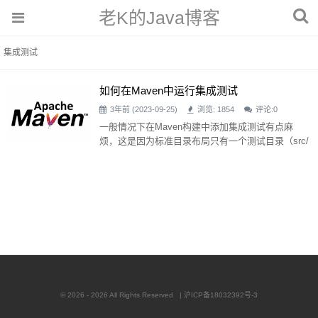
老K的Java博客
集成测试
如何在Maven中运行集成测试
3年前 (2023-09-25)
浏览: 1854
评论:
0
一般情况下在Maven构建中添加集成测试有点麻
烦，这是因为标准目录布局只有一个测试目录（src/
test）。 如果我们想使用标准目录布局并将集成测
试添加到Maven构建中，我们有两个选项： 首先，
我们可以将集成测试添加到与单元测试相同的目录
中。这是一个糟糕的想法，因为集成测试和单元测
试是完全不同的概念，这种方法迫使我们将它们混
合在一起。此外，如果我们遵循这种方法，从IDE运
行单元测试将成为一件麻烦
© 2026 - 2026 All Rights Reserved |
沪ICP备18032392号-3